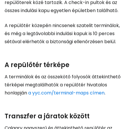
repülőterek közé tartozik. A check-in pultok és az
összes indulási kapu egyetlen épületben található.
A repülőtér közepén nincsenek szatelit terminálok,
és még a legtávolabbi indulási kapuk is 10 perces
sétával elérhetők a biztonsági ellenőrzésen belül.
A repülőtér térképe
A terminálok és az összekötő folyosók áttekinthető
térképei megtalálhatók a repülőtér hivatalos
honlapján
a yyc.com/terminal-maps címen
.
Transzfer a járatok között
Calgary nagyszerű és áttekinthető repülőtér az