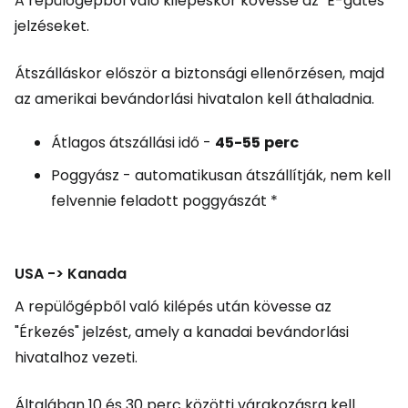
A repülőgépből való kilépéskor kövesse az "E-gates"
jelzéseket.
Átszálláskor először a biztonsági ellenőrzésen, majd
az amerikai bevándorlási hivatalon kell áthaladnia.
Átlagos átszállási idő -
45-55
perc
Poggyász - automatikusan átszállítják, nem kell
felvennie feladott poggyászát *
USA -> Kanada
A repülőgépből való kilépés után kövesse az
"Érkezés" jelzést, amely a kanadai bevándorlási
hivatalhoz vezeti.
Általában 10 és 30 perc közötti várakozásra kell