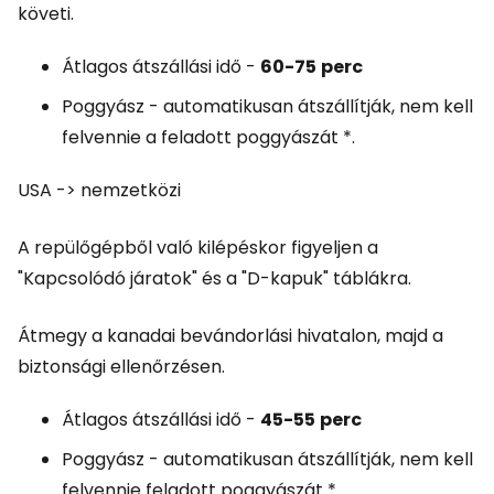
követi.
Átlagos átszállási idő -
60-75
perc
Poggyász - automatikusan átszállítják, nem kell
felvennie a feladott poggyászát *.
USA -> nemzetközi
A repülőgépből való kilépéskor figyeljen a
"Kapcsolódó járatok" és a "D-kapuk" táblákra.
Átmegy a kanadai bevándorlási hivatalon, majd a
biztonsági ellenőrzésen.
Átlagos átszállási idő -
45-55
perc
Poggyász - automatikusan átszállítják, nem kell
felvennie feladott poggyászát *