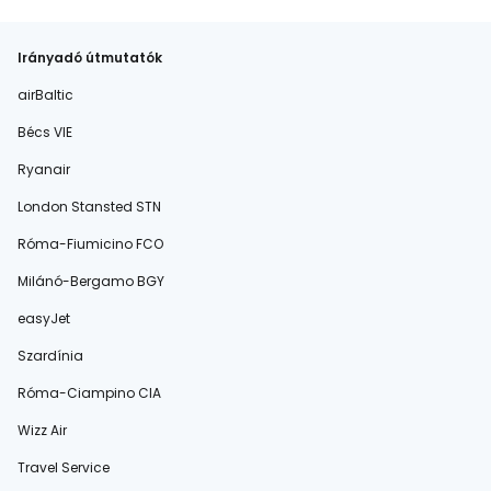
Irányadó útmutatók
airBaltic
Bécs VIE
Ryanair
London Stansted STN
Róma-Fiumicino FCO
Milánó-Bergamo BGY
easyJet
Szardínia
Róma-Ciampino CIA
Wizz Air
Travel Service