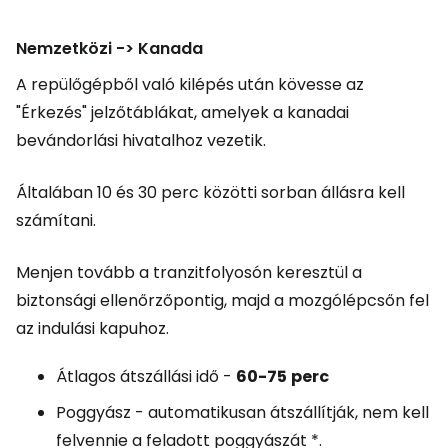
Nemzetközi -> Kanada
A repülőgépből való kilépés után kövesse az
"Érkezés" jelzőtáblákat, amelyek a kanadai
bevándorlási hivatalhoz vezetik.
Általában 10 és 30 perc közötti sorban állásra kell
számítani.
Menjen tovább a tranzitfolyosón keresztül a
biztonsági ellenőrzőpontig, majd a mozgólépcsőn fel
az indulási kapuhoz.
Átlagos átszállási idő -
60-75
perc
Poggyász - automatikusan átszállítják, nem kell
felvennie a feladott poggyászát *.