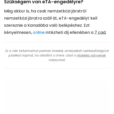
Szükségem van eTA-engedélyre?
Még akkor is, ha csak nemzetközi járatról
nemzetközi járatra száll át, eTA-engedélyt kell
szereznie a Kanadába való belépéshez. Ezt
kényelmesen,
online
intézheti díj ellenében a
7 cad
.
Ez a cikk tartalmazhat partneri linkeket, amelyekből szerkesztőségünk
jutalékot kaphat, ha rákattint a linkre. Lásd a
Hirdetési irányelvek
oldalunkat.