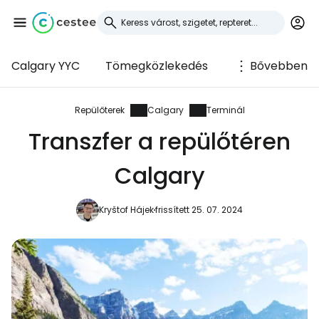
Calgary YYC
Tömegközlekedés
Bővebben
Bejelentkezés a
Cestee-be
Repülőterek
Calgary
Terminál
Transzfer a repülőtéren
... az utazási közösség világszerte
Calgary
Folytatás a Google-lal
Kryštof Hájek
frissített 25. 07. 2024
Folytatás a Facebookkal
Folytassa e-mailben