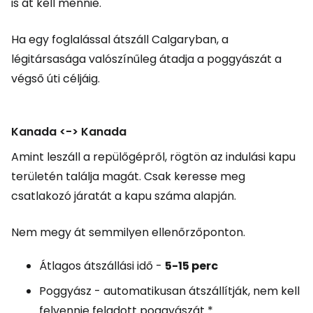
is át kell mennie.
Ha egy foglalással átszáll Calgaryban, a
légitársasága valószínűleg átadja a poggyászát a
végső úti céljáig.
Kanada <-> Kanada
Amint leszáll a repülőgépről, rögtön az indulási kapu
területén találja magát. Csak keresse meg
csatlakozó járatát a kapu száma alapján.
Nem megy át semmilyen ellenőrzőponton.
Átlagos átszállási idő -
5-15
perc
Poggyász - automatikusan átszállítják, nem kell
felvennie feladott poggyászát *