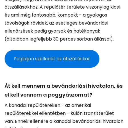
átszállásokhoz. A repülőtér területe viszonylag kicsi,
és ami még fontosabb, kompakt - a gyalogos
távolságok rövidek, az esetleges bevándorlási
ellenőrzések pedig gyorsak és hatékonyak
(általában legfeljebb 30 perces sorban állással).
Foglaljon szállodát az átszálláskor
Át kell mennem a bevándorlási hivatalon, és
el kell vennem a poggyászomat?
A kanadai repülőtereken - az amerikai
repülőterekkel ellentétben - külön tranzitterület
van. Ennek ellenére a kanadai bevándorlási hivatalon