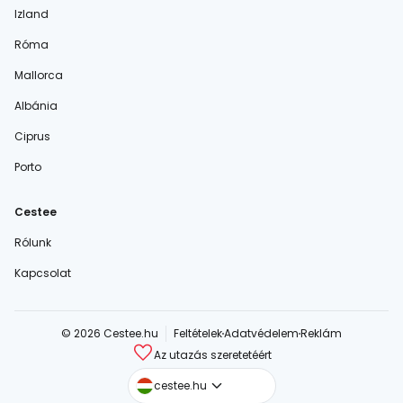
Izland
Róma
Mallorca
Albánia
Ciprus
Porto
Cestee
Rólunk
Kapcsolat
© 2026 Cestee.hu
Feltételek
Adatvédelem
Reklám
Az utazás szeretetéért
cestee.com
cestee.hu
cestee.sk