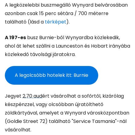
A legközelebbi buszmegálló Wynyard belvárosában
azonban csak 15 perc sétára / 700 méterre
található (lásd a
térképet
).
A 197-es
busz Burnie-ből Wynyardba közlekedik,
ahol át lehet szállni a Launceston és Hobart irányába
közlekedő távolsági járatokra.
A legolcsóbb hotelek itt: Burnie
Jegyet
2,70 aud
ért vásárolhat a sofőrtől, kizárólag
készpénzzel, vagy olcsóbban újratölthető
zöldkártyával, amelyet a Wynyard városközpontban
(Goldie Street 72) található "Service Tasmania"-nál
vásárolhat.