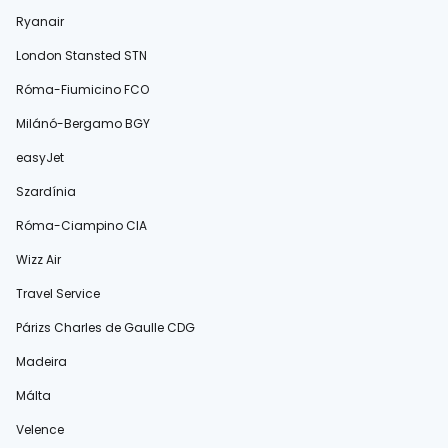
Ryanair
London Stansted STN
Róma-Fiumicino FCO
Milánó-Bergamo BGY
easyJet
Szardínia
Róma-Ciampino CIA
Wizz Air
Travel Service
Párizs Charles de Gaulle CDG
Madeira
Málta
Velence