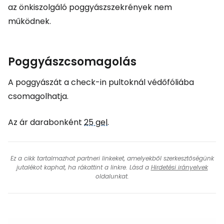
az önkiszolgáló poggyászszekrények nem
működnek.
Poggyászcsomagolás
A poggyászát a check-in pultoknál védőfóliába
csomagolhatja.
Az ár darabonként
25 gel
.
Ez a cikk tartalmazhat partneri linkeket, amelyekből szerkesztőségünk
jutalékot kaphat, ha rákattint a linkre. Lásd a
Hirdetési irányelvek
oldalunkat.