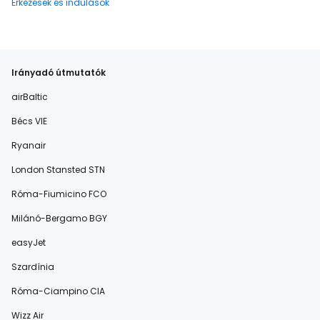
Érkezések és indulások
Irányadó útmutatók
airBaltic
Bécs VIE
Ryanair
London Stansted STN
Róma-Fiumicino FCO
Milánó-Bergamo BGY
easyJet
Szardínia
Róma-Ciampino CIA
Wizz Air