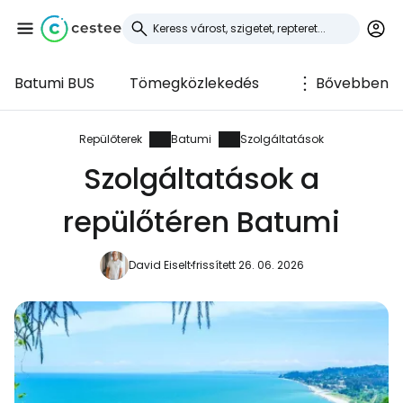
Batumi BUS
Tömegközlekedés
Bővebben
Bejelentkezés a
Cestee-be
Repülőterek
Batumi
Szolgáltatások
Szolgáltatások a
... az utazási közösség világszerte
repülőtéren Batumi
Folytatás a Google-lal
David Eiselt
frissített 26. 06. 2026
Folytatás a Facebookkal
Folytassa e-mailben