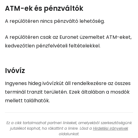
ATM-ek és pénzváltók
A repülőtéren nincs pénzváltó lehetőség.
A repülőtéren csak az Euronet üzemeltet ATM-eket,
kedvezőtlen pénzfelvételi feltételekkel.
Ivóvíz
Ingyenes hideg ivóvízkút áll rendelkezésre az összes
terminál tranzit területén. Ezek általában a mosdók
mellett találhatók.
Ez a cikk tartalmazhat partneri linkeket, amelyekből szerkesztőségünk
jutalékot kaphat, ha rákattint a linkre. Lásd a
Hirdetési irányelvek
oldalunkat.