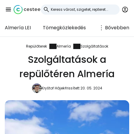
Almería LEI
Tömegközlekedés
Bővebben
Bejelentkezés a
Cestee-be
Repülőterek
Almería
Szolgáltatások
Szolgáltatások a
... az utazási közösség világszerte
repülőtéren Almería
Folytatás a Google-lal
Kryštof Hájek
frissített 20. 05. 2024
Folytatás a Facebookkal
Folytassa e-mailben