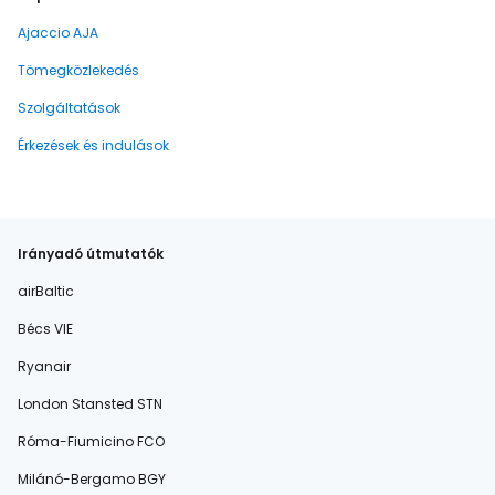
Ajaccio AJA
Tömegközlekedés
Szolgáltatások
Érkezések és indulások
Irányadó útmutatók
airBaltic
Bécs VIE
Ryanair
London Stansted STN
Róma-Fiumicino FCO
Milánó-Bergamo BGY