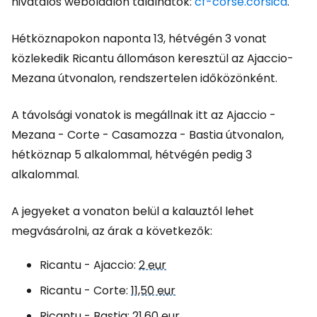
hivatalos weboldalon találhatók:
cf-corse.corsica
.
Hétköznapokon naponta 13, hétvégén 3 vonat
közlekedik Ricantu állomáson keresztül az Ajaccio-
Mezana útvonalon, rendszertelen időközönként.
A távolsági vonatok is megállnak itt az Ajaccio -
Mezana - Corte - Casamozza - Bastia útvonalon,
hétköznap 5 alkalommal, hétvégén pedig 3
alkalommal.
A jegyeket a vonaton belül a kalauztól lehet
megvásárolni, az árak a következők:
Ricantu - Ajaccio:
2 eur
Ricantu - Corte:
11,50 eur
Ricantu - Bastia:
21,60 eur