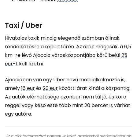
Taxi / Uber
Hivatalos taxik mindig elegendő számban állnak
rendelkezésre a repülőtéren. Az árak magasak, a 6,5
km-re lévő Ajaccio városközpontjába körülbelül
25
eur
-t kell fizetni.
Ajaccióban van egy Uber nevű mobilalkalmazás is,
amely
16 eur
és
20 eur
közötti árat kínál a központig.
Az autók elérhetősége azonban nem túl jó, és kora
reggel vagy késő este több mint 20 percet is várhat
egy autóra.
Ez a cikk tartalmazhat partneri linkeket, amelyekből szerkesztőségünk