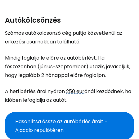
Autókölcsönzés
Számos autókölcsönző cég pultja közvetlenül az
érkezési csarnokban található.
Mindig foglalja le előre az autóbérlést. Ha
főszezonban (június-szeptember) utazik, javasoljuk,
hogy legalább 2 hónappal előre foglaljon.
A heti bérlés árai nyáron
250 eur
ónál kezdődnek, ha
időben lefoglalja az autót.
Hasonlítsa össze az autóbérlés árait -
Ajaccio repülőtéren