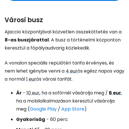
Városi busz
Ajaccio központjával közvetlen összeköttetés van a
8-as
buszjárattal
. A busz a történelmi központon
keresztül a főpályaudvarig közlekedik.
A vonalon speciális repülőtéri tarifa érvényes, és
nem lehet igénybe venni a
4 eur
ós egész napos vagy
a normál
1 eur
ós városi tarifát.
Ár
-
10 eur
, ha a sofőrnél vásárolja meg /
6 eur
,
ha a mobilalkalmazáson keresztül vásárolja
meg (
Google Play
/
App Store
)
Gyakoriság
- 60 perc