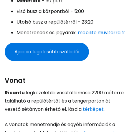
Menetidő
- 30 perc
Első busz a központból - 5:00
Utolsó busz a repülőtérről - 23:20
Menetrendek és jegyárak:
mobilite.muvitarra.fr
Ajaccio legolcsóbb szállodái
Vonat
Ricantu
legközelebbi vasútállomása 2200 méterre
található a repülőtértől, és a tengerparton át
vezető sétányon érhető el, lásd a
térképet
.
A vonatok menetrendje és egyéb információk a