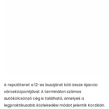
A repülőteret a 12-es buszjárat köti össze Ajaccio
városközpontjával. A terminálon számos
autókölcsönző cég is található, amelyek a
legpraktikusabb közlekedési módot jelentik Korzikán.