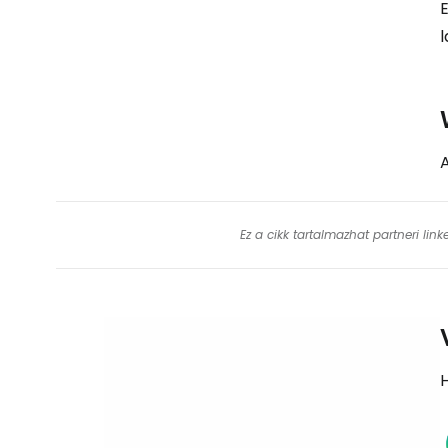
l
A
Ez a cikk tartalmazhat partneri lin