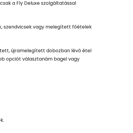
és a Cestee-be
csak a Fly Deluxe szolgáltatással
ek, szendvicsek vagy melegített főételek
ytatás a Google-lal
tett, újramelegített dobozban lévő étel
abb opciót választanám bagel vagy
tatás a Facebookkal
ytassa e-mailben
k.