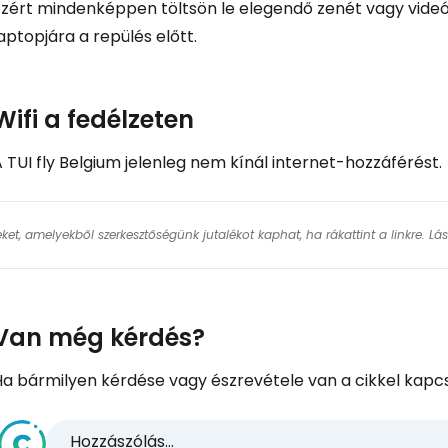
Ezért mindenképpen töltsön le elegendő zenét vagy videót
aptopjára a repülés előtt.
Wifi a fedélzeten
 TUI fly Belgium jelenleg nem kínál internet-hozzáférést.
keket, amelyekből szerkesztőségünk jutalékot kaphat, ha rákattint a linkre. L
Van még kérdés?
Ha bármilyen kérdése vagy észrevétele van a cikkel kapcs
Hozzászólás...