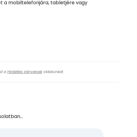
 a mobiltelefonjára, tabletjére vagy
ásd a
Hirdetési irányelvek
oldalunkat.
olatban...