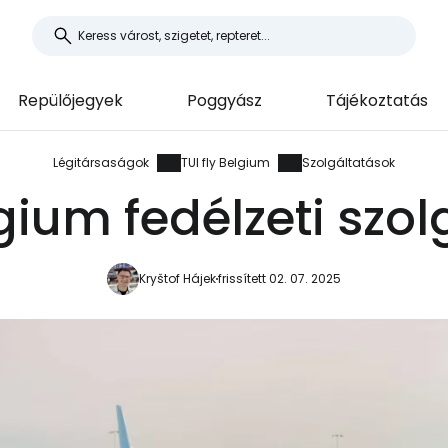
Repülőjegyek
Poggyász
Tájékoztatás
Légitársaságok
TUI fly Belgium
Szolgáltatások
lgium fedélzeti szo
Kryštof Hájek
frissített 02. 07. 2025