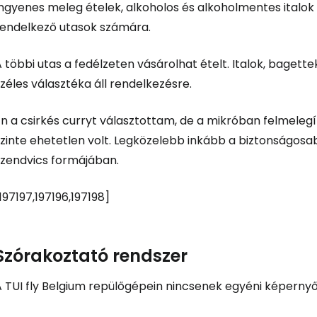
Bejelentkez
ngyenes meleg ételek, alkoholos és alkoholmentes italok 
rendelkező utasok számára.
... az utazási közösség világszerte
 többi utas a fedélzeten vásárolhat ételt. Italok, bagett
zéles választéka áll rendelkezésre.
Fol
n a csirkés curryt választottam, de a mikróban felmelegí
szinte ehetetlen volt. Legközelebb inkább a biztonságos
szendvics formájában.
Foly
197197,197196,197198]
Fol
Szórakoztató rendszer
A TUI fly Belgium repülőgépein nincsenek egyéni képernyő