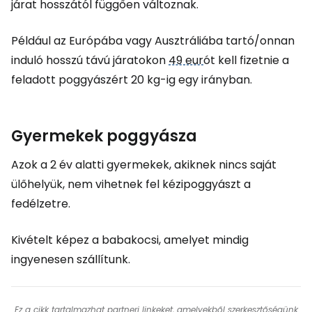
járat hosszától függően változnak.
Például az Európába vagy Ausztráliába tartó/onnan
induló hosszú távú járatokon
49 eur
ót kell fizetnie a
feladott poggyászért 20 kg-ig egy irányban.
Gyermekek poggyásza
Azok a 2 év alatti gyermekek, akiknek nincs saját
ülőhelyük, nem vihetnek fel kézipoggyászt a
fedélzetre.
Kivételt képez a babakocsi, amelyet mindig
ingyenesen szállítunk.
Ez a cikk tartalmazhat partneri linkeket, amelyekből szerkesztőségünk