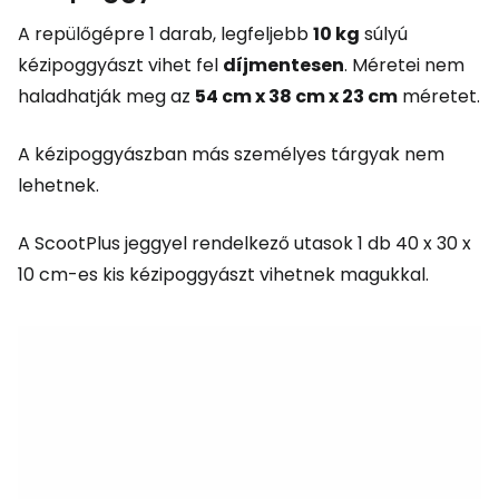
A repülőgépre 1 darab, legfeljebb
10 kg
súlyú
kézipoggyászt vihet fel
díjmentesen
. Méretei nem
haladhatják meg az
54 cm x 38 cm x 23 cm
méretet.
A kézipoggyászban más személyes tárgyak nem
lehetnek.
A ScootPlus jeggyel rendelkező utasok 1 db 40 x 30 x
10 cm-es kis kézipoggyászt vihetnek magukkal.