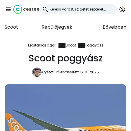
Scoot
Repülőjegyek
Bővebben
Bejelentkezés a
Cestee-be
Légitársaságok
Scoot
Poggyász
Scoot poggyász
... az utazási közösség világszerte
Kryštof Hájek
frissített 16. 01. 2025
Folytatás a Google-lal
Folytatás a Facebookkal
Folytassa e-mailben