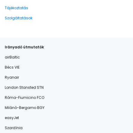
Tájékoztatás
Szolgáltatások
Irányadó útmutatók
airBaltic
Bécs VIE
Ryanair
London Stansted STN
Róma-Fiumicino FCO
Milánó-Bergamo BGY
easyJet
Szardínia