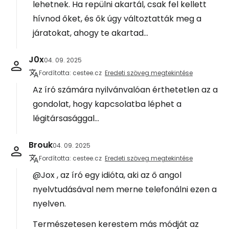
lehetnek. Ha repülni akartál, csak fel kellett
hívnod őket, és ők úgy változtatták meg a
járatokat, ahogy te akartad...
J0x
04. 09. 2025
Fordította: cestee.cz
Eredeti szöveg megtekintése
Az író számára nyilvánvalóan érthetetlen az a
gondolat, hogy kapcsolatba léphet a
légitársasággal...
Brouk
04. 09. 2025
Fordította: cestee.cz
Eredeti szöveg megtekintése
@Jox , az író egy idióta, aki az ő angol
nyelvtudásával nem merne telefonálni ezen a
nyelven.
Természetesen kerestem más módját az