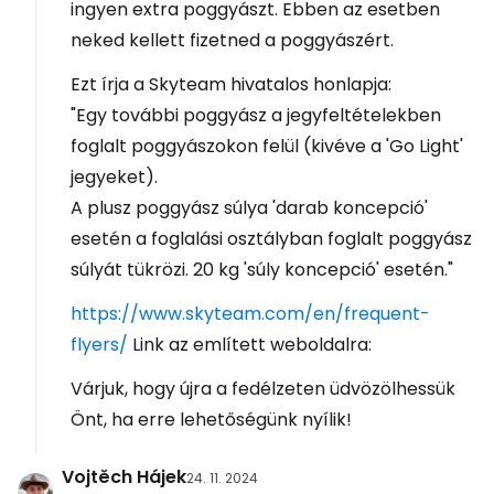
ingyen extra poggyászt. Ebben az esetben
neked kellett fizetned a poggyászért.
Ezt írja a Skyteam hivatalos honlapja:
"Egy további poggyász a jegyfeltételekben
foglalt poggyászokon felül (kivéve a 'Go Light'
jegyeket).
A plusz poggyász súlya 'darab koncepció'
esetén a foglalási osztályban foglalt poggyász
súlyát tükrözi. 20 kg 'súly koncepció' esetén."
https://www.skyteam.com/en/frequent-
flyers/
Link az említett weboldalra:
Várjuk, hogy újra a fedélzeten üdvözölhessük
Önt, ha erre lehetőségünk nyílik!
Vojtěch Hájek
24. 11. 2024