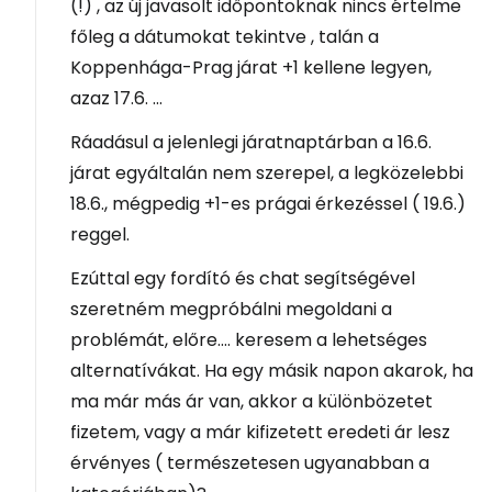
(!) , az új javasolt időpontoknak nincs értelme
főleg a dátumokat tekintve , talán a
Koppenhága-Prag járat +1 kellene legyen,
azaz 17.6. ...
Ráadásul a jelenlegi járatnaptárban a 16.6.
járat egyáltalán nem szerepel, a legközelebbi
18.6., mégpedig +1-es prágai érkezéssel ( 19.6.)
reggel.
Ezúttal egy fordító és chat segítségével
szeretném megpróbálni megoldani a
problémát, előre.... keresem a lehetséges
alternatívákat. Ha egy másik napon akarok, ha
ma már más ár van, akkor a különbözetet
fizetem, vagy a már kifizetett eredeti ár lesz
érvényes ( természetesen ugyanabban a