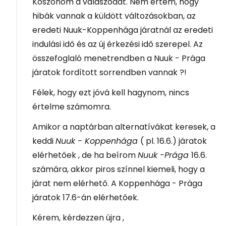
Köszönöm a válaszodat. Nem értem, hogy
hibák vannak a küldött változásokban, az
eredeti Nuuk-Koppenhága járatnál az eredeti
indulási idő és az új érkezési idő szerepel. Az
összefoglaló menetrendben a Nuuk - Prága
járatok fordított sorrendben vannak ?!
Félek, hogy ezt jóvá kell hagynom, nincs
értelme számomra.
Amikor a naptárban alternatívákat keresek, a
keddi
Nuuk - Koppenhága
( pl. 16.6.) járatok
elérhetőek , de ha beírom
Nuuk -Prága
16.6.
számára, akkor piros színnel kiemeli, hogy a
járat nem elérhető. A Koppenhága - Prága
járatok 17.6-án elérhetőek.
Kérem, kérdezzen újra ,