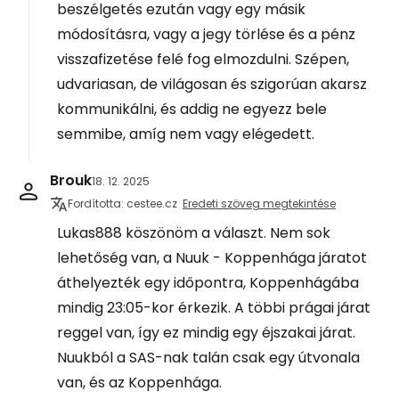
beszélgetés ezután vagy egy másik
módosításra, vagy a jegy törlése és a pénz
visszafizetése felé fog elmozdulni. Szépen,
udvariasan, de világosan és szigorúan akarsz
kommunikálni, és addig ne egyezz bele
semmibe, amíg nem vagy elégedett.
Brouk
18. 12. 2025
Fordította: cestee.cz
Eredeti szöveg megtekintése
Lukas888 köszönöm a választ. Nem sok
lehetőség van, a Nuuk - Koppenhága járatot
áthelyezték egy időpontra, Koppenhágába
mindig 23:05-kor érkezik. A többi prágai járat
reggel van, így ez mindig egy éjszakai járat.
Nuukból a SAS-nak talán csak egy útvonala
van, és az Koppenhága.