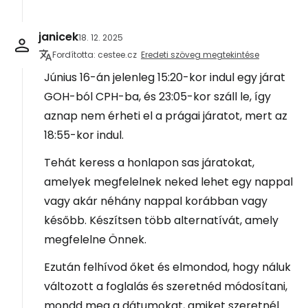
janicek
18. 12. 2025
Fordította: cestee.cz
Eredeti szöveg megtekintése
Június 16-án jelenleg 15:20-kor indul egy járat
GOH-ból CPH-ba, és 23:05-kor száll le, így
aznap nem érheti el a prágai járatot, mert az
18:55-kor indul.
Tehát keress a honlapon sas járatokat,
amelyek megfelelnek neked lehet egy nappal
vagy akár néhány nappal korábban vagy
később. Készítsen több alternatívát, amely
megfelelne Önnek.
Ezután felhívod őket és elmondod, hogy náluk
változott a foglalás és szeretnéd módosítani,
mondd meg a dátumokat, amiket szeretnél