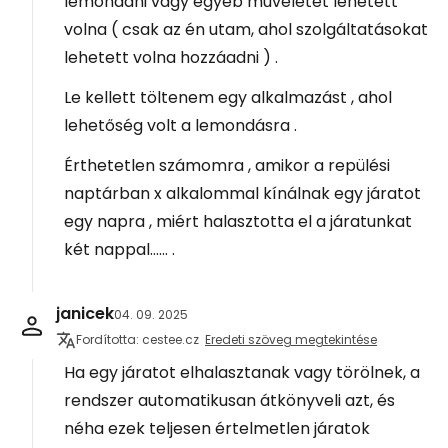
lemondani vagy egyéb műveletet lehetett
volna ( csak az én utam, ahol szolgáltatásokat
lehetett volna hozzáadni ) .
Le kellett töltenem egy alkalmazást , ahol
lehetőség volt a lemondásra .
Érthetetlen számomra , amikor a repülési
naptárban x alkalommal kínálnak egy járatot
egy napra , miért halasztotta el a járatunkat
két nappal...... .
janicek
04. 09. 2025
Fordította: cestee.cz
Eredeti szöveg megtekintése
Ha egy járatot elhalasztanak vagy törölnek, a
rendszer automatikusan átkönyveli azt, és
néha ezek teljesen értelmetlen járatok