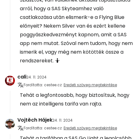
arról, hogy a SAS Skyteamhez való
csatlakozása után elismerik-e a Flying Blue
előnyeit? Nekem Silver van és ezért kellene
poggyászkedvezményt kapnom, amit a SAS
app nem mutat. Szóval nem tudom, hogy nem
ismerik el, vagy még nem kötötték össze a
rendszereket. 🤷
cali
24. 11. 2024
Fordította: cestee.cz
Eredeti szöveg megtekintése
Tehát a legfontosabb, hogy biztosítsuk, hogy
nem az intelligens tarifa van rajta.
Vojtěch Hájek
24. 11. 2024
Fordította: cestee.cz
Eredeti szöveg megtekintése
Tehát a tarifában a SAS Go Light a legolcsóbb.