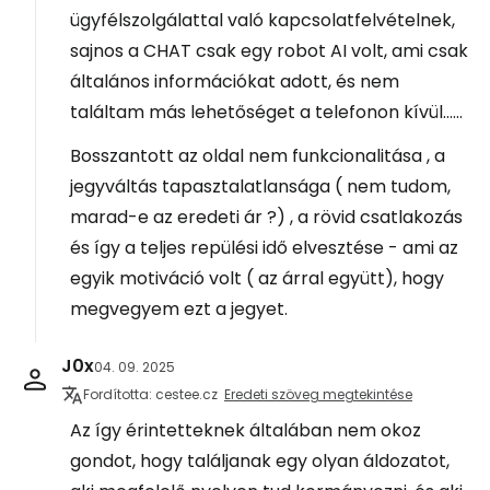
ügyfélszolgálattal való kapcsolatfelvételnek,
sajnos a CHAT csak egy robot AI volt, ami csak
általános információkat adott, és nem
találtam más lehetőséget a telefonon kívül......
Bosszantott az oldal nem funkcionalitása , a
jegyváltás tapasztalatlansága ( nem tudom,
marad-e az eredeti ár ?) , a rövid csatlakozás
és így a teljes repülési idő elvesztése - ami az
egyik motiváció volt ( az árral együtt), hogy
megvegyem ezt a jegyet.
J0x
04. 09. 2025
Fordította: cestee.cz
Eredeti szöveg megtekintése
Az így érintetteknek általában nem okoz
gondot, hogy találjanak egy olyan áldozatot,