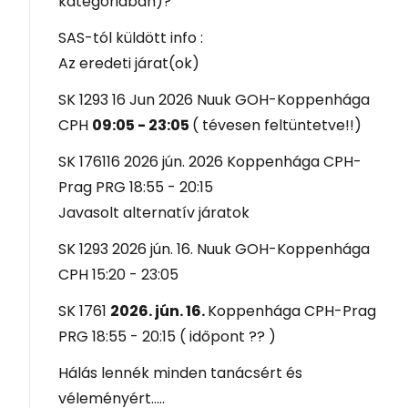
kategóriában)?
SAS-tól küldött info :
Az eredeti járat(ok)
SK 1293 16 Jun 2026 Nuuk GOH-Koppenhága
CPH
09:05 - 23:05
( tévesen feltüntetve!!)
SK 176116 2026 jún. 2026 Koppenhága CPH-
Prag PRG 18:55 - 20:15
Javasolt alternatív járatok
SK 1293 2026 jún. 16. Nuuk GOH-Koppenhága
CPH 15:20 - 23:05
SK 1761
2026. jún. 16.
Koppenhága CPH-Prag
PRG 18:55 - 20:15 ( időpont ?? )
Hálás lennék minden tanácsért és
véleményért.....