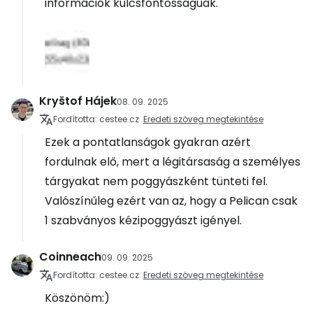
információk kulcsfontosságúak.
Kryštof Hájek
08. 09. 2025
Fordította: cestee.cz
Eredeti szöveg megtekintése
Ezek a pontatlanságok gyakran azért
fordulnak elő, mert a légitársaság a személyes
tárgyakat nem poggyászként tünteti fel.
Valószínűleg ezért van az, hogy a Pelican csak
1 szabványos kézipoggyászt igényel.
Coinneach
09. 09. 2025
Fordította: cestee.cz
Eredeti szöveg megtekintése
Köszönöm:)