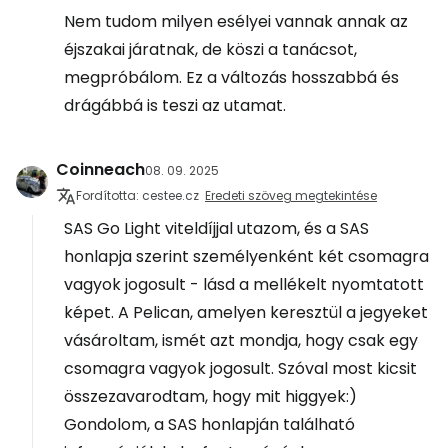
Nem tudom milyen esélyei vannak annak az
éjszakai járatnak, de köszi a tanácsot,
megpróbálom. Ez a változás hosszabbá és
drágábbá is teszi az utamat.
Coinneach
08. 09. 2025
Fordította: cestee.cz
Eredeti szöveg megtekintése
SAS Go Light viteldíjjal utazom, és a SAS
honlapja szerint személyenként két csomagra
vagyok jogosult - lásd a mellékelt nyomtatott
képet. A Pelican, amelyen keresztül a jegyeket
vásároltam, ismét azt mondja, hogy csak egy
csomagra vagyok jogosult. Szóval most kicsit
összezavarodtam, hogy mit higgyek:)
Gondolom, a SAS honlapján található