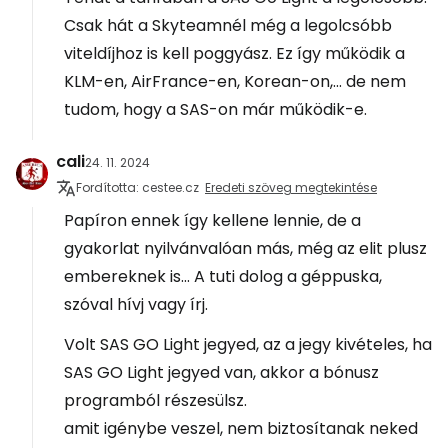
Csak hát a Skyteamnél még a legolcsóbb
viteldíjhoz is kell poggyász. Ez így működik a
KLM-en, AirFrance-en, Korean-on,... de nem
tudom, hogy a SAS-on már működik-e.
cali
24. 11. 2024
Fordította: cestee.cz
Eredeti szöveg megtekintése
Papíron ennek így kellene lennie, de a
gyakorlat nyilvánvalóan más, még az elit plusz
embereknek is... A tuti dolog a géppuska,
szóval hívj vagy írj.
Volt SAS GO Light jegyed, az a jegy kivételes, ha
SAS GO Light jegyed van, akkor a bónusz
programból részesülsz.
amit igénybe veszel, nem biztosítanak neked