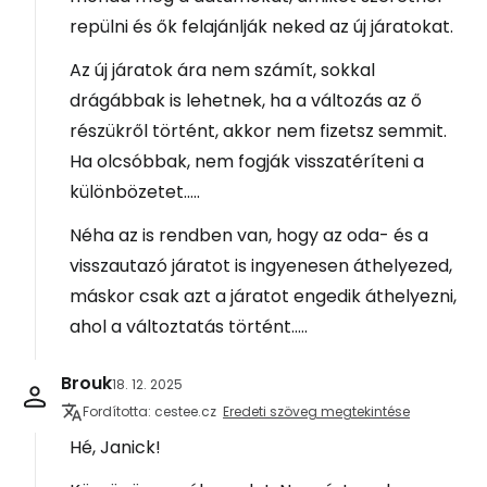
repülni és ők felajánlják neked az új járatokat.
Az új járatok ára nem számít, sokkal
drágábbak is lehetnek, ha a változás az ő
részükről történt, akkor nem fizetsz semmit.
Ha olcsóbbak, nem fogják visszatéríteni a
különbözetet.....
Néha az is rendben van, hogy az oda- és a
visszautazó járatot is ingyenesen áthelyezed,
máskor csak azt a járatot engedik áthelyezni,
ahol a változtatás történt.....
Brouk
18. 12. 2025
Fordította: cestee.cz
Eredeti szöveg megtekintése
Hé, Janick!