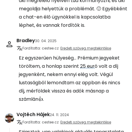
aki megfelelő nyelven tud kormányozni, és aki
megoldja helyettük a problémát. 🙂 Egyébként
a chat-en élő ügynökkel is kapcsolatba
léphet, és vannak fordítók is.
Bradley
30. 04. 2025
Fordította: cestee.cz
Eredeti szöveg megtekintése
Ez egyszerűen hülyeség... Prémium jegyeket
töröltem, a honlap szerint
25 eur
ó volt a díj
jegyenként, nekem ennyi elég volt. Végül
lustaságból lemondtam az appban és nincs
díj, mérföldek vissza és adók másnap a
számlán👍.
Vojtěch Hájek
24. 11. 2024
Fordította: cestee.cz
Eredeti szöveg megtekintése
Sziasztok, van valakinek aktuális tapasztalata