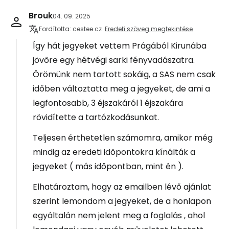
Brouk
04. 09. 2025
Fordította: cestee.cz
Eredeti szöveg megtekintése
Így hát jegyeket vettem Prágából Kirunába
jövőre egy hétvégi sarki fényvadászatra.
Örömünk nem tartott sokáig, a SAS nem csak
időben változtatta meg a jegyeket, de ami a
legfontosabb, 3 éjszakáról 1 éjszakára
rövidítette a tartózkodásunkat.
Teljesen érthetetlen számomra, amikor még
mindig az eredeti időpontokra kínálták a
jegyeket ( más időpontban, mint én ).
Elhatároztam, hogy az emailben lévő ajánlat
szerint lemondom a jegyeket, de a honlapon
egyáltalán nem jelent meg a foglalás , ahol