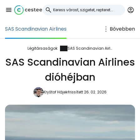
SAS Scandinavian Airlines
Bővebben
Bejelentkezés a
Cestee-be
Légitársaságok
SAS Scandinavian Airlines
SAS Scandinavian Airlines
... az utazási közösség világszerte
dióhéjban
Folytatás a Google-lal
Kryštof Hájek
frissített 26. 02. 2026
Folytatás a Facebookkal
Folytassa e-mailben