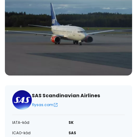
SAS Scandinavian Airlines
flysas.com
IATA-kód
SK
ICAO-kód
SAS