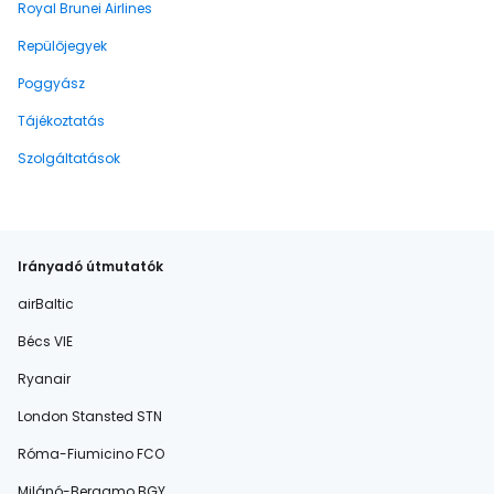
Royal Brunei Airlines
Repülőjegyek
Poggyász
Tájékoztatás
Szolgáltatások
Irányadó útmutatók
airBaltic
Bécs VIE
Ryanair
London Stansted STN
Róma-Fiumicino FCO
Milánó-Bergamo BGY