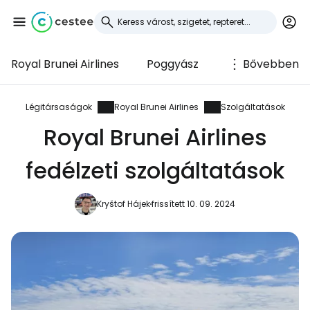
Royal Brunei Airlines
Poggyász
Bővebben
Bejelentkezés a
Cestee-be
Légitársaságok
Royal Brunei Airlines
Szolgáltatások
Royal Brunei Airlines
... az utazási közösség világszerte
fedélzeti szolgáltatások
Folytatás a Google-lal
Kryštof Hájek
frissített 10. 09. 2024
Folytatás a Facebookkal
Folytassa e-mailben