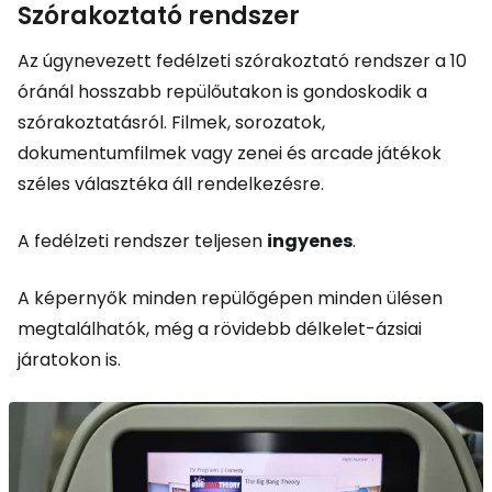
Szórakoztató rendszer
Az úgynevezett fedélzeti szórakoztató rendszer a 10
óránál hosszabb repülőutakon is gondoskodik a
szórakoztatásról. Filmek, sorozatok,
dokumentumfilmek vagy zenei és arcade játékok
széles választéka áll rendelkezésre.
A fedélzeti rendszer teljesen
ingyenes
.
A képernyők minden repülőgépen minden ülésen
megtalálhatók, még a rövidebb délkelet-ázsiai
járatokon is.