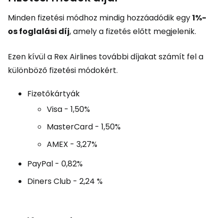
Minden fizetési módhoz mindig hozzáadódik egy
1%-
os foglalási díj
, amely a fizetés előtt megjelenik.
Ezen kívül a Rex Airlines további díjakat számít fel a
különböző fizetési módokért.
Fizetőkártyák
Visa - 1,50%
MasterCard - 1,50%
AMEX - 3,27%
PayPal - 0,82%
Diners Club - 2,24 %