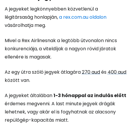
A jegyeket legkönnyebben közvetlenül a
légitársaság honlapján,
a rex.com.au oldalon
vásárolhatja meg.
Mivel a Rex Airlinesnak a legtöbb útvonalon nincs
konkurenciája, a viteldíjak a nagyon rövid járatok
ellenére is magasak.
Az egy útra szóló jegyek átlagára
270 aud
és
400 aud
között van.
A jegyeket általában
1-3 hónappal az indulás előtt
érdemes megvenni. A last minute jegyek drágák
lehetnek, vagy akár el is fogyhatnak az alacsony
repülőgép-kapacitás miatt.