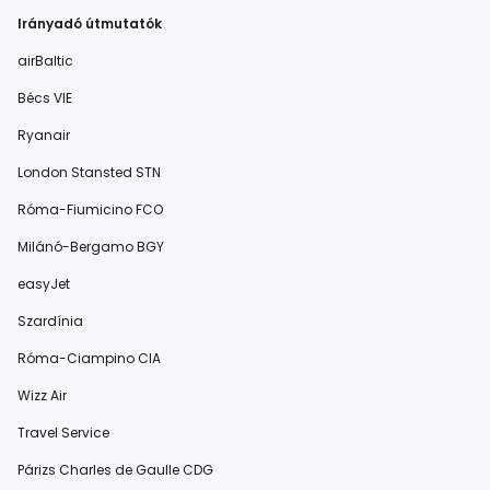
Irányadó útmutatók
airBaltic
Bécs VIE
Ryanair
London Stansted STN
Róma-Fiumicino FCO
Milánó-Bergamo BGY
easyJet
Szardínia
Róma-Ciampino CIA
Wizz Air
Travel Service
Párizs Charles de Gaulle CDG