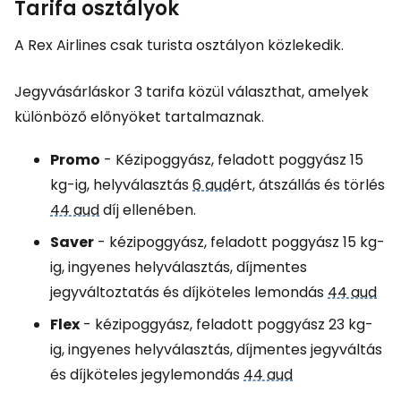
Tarifa osztályok
A Rex Airlines csak turista osztályon közlekedik.
Jegyvásárláskor 3 tarifa közül választhat, amelyek
különböző előnyöket tartalmaznak.
Promo
- Kézipoggyász, feladott poggyász 15
kg-ig, helyválasztás
6 aud
ért, átszállás és törlés
44 aud
díj ellenében.
Saver
- kézipoggyász, feladott poggyász 15 kg-
ig, ingyenes helyválasztás, díjmentes
jegyváltoztatás és díjköteles lemondás
44 aud
Flex
- kézipoggyász, feladott poggyász 23 kg-
ig, ingyenes helyválasztás, díjmentes jegyváltás
és díjköteles jegylemondás
44 aud