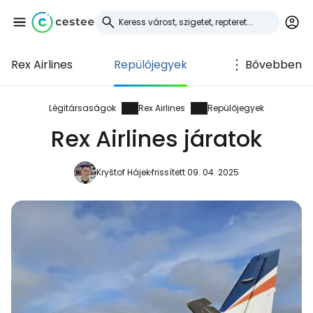
Rex Airlines
Repülőjegyek
Bővebben
Bejelentkezés a
Cestee-be
Légitársaságok
Rex Airlines
Repülőjegyek
Rex Airlines járatok
... az utazási közösség világszerte
Kryštof Hájek
frissített 09. 04. 2025
Folytatás a Google-lal
Folytatás a Facebookkal
Folytassa e-mailben