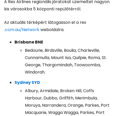
A Rex Airlines regionális járatokat üzemeltet nagyon
kis városokba 5 központi repülőtérről.
Az aktuális térképért látogasson el a rex
.com.au/Network
weboldalra.
Brisbane BNE
Bedourie, Birdsville, Boulia, Charleville,
Cunnamulla, Mount Isa, Quilpie, Roma, St.
George, Thargomindah, Toowoomba,
Windorah.
Sydney SYD
Albury, Armidale, Broken Hill, Coffs
Harbour, Dubbo, Griffith, Merimbula,
Moruya, Narrandera, Orange, Parkes, Port
Macquarie, Wagga Wagga, Parkes, Port