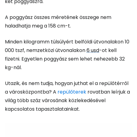
két poggyászra.
A poggyász összes méretének összege nem
haladhatja meg a 158 cm-t.
Minden kilogramm túlsúlyért belföldi útvonalakon 10
000 tszf, nemzetközi útvonalakon
6 usd
-ot kell
fizetni. Egyetlen poggyász sem lehet nehezebb 32
kg-nál.
Utazik, és nem tudja, hogyan juthat el a repülőtérről
a városközpontba? A
repülőterek
rovatban leírjuk a
világ több száz városának közlekedésével
kapcsolatos tapasztalatainkat.