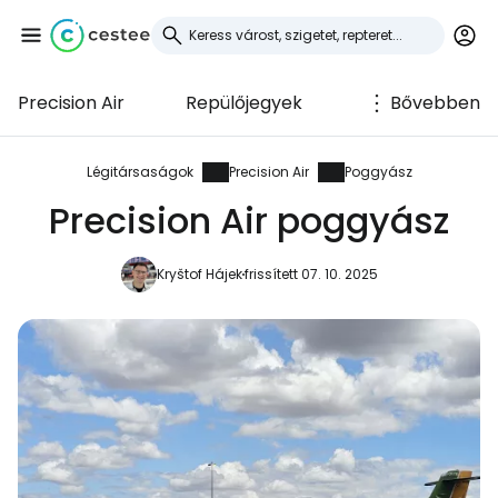
Precision Air
Repülőjegyek
Bővebben
Bejelentkezés a
Cestee-be
Légitársaságok
Precision Air
Poggyász
Precision Air poggyász
... az utazási közösség világszerte
Kryštof Hájek
frissített 07. 10. 2025
Folytatás a Google-lal
Folytatás a Facebookkal
Folytassa e-mailben