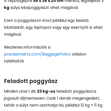
A repülőgépre
55 x 38 x 20 cm
méretű, legfeljebb
7
kg
súlyú kézipoggyászt vihet magával.
Ezen a poggyászon kívül például egy kisebb
kézitáskát, egy laptopot vagy egy esernyőt is vihet
magával.
Részletes információk a
precisionairtz.com/BaggagePolicy
oldalon
találhatók.
Feladott poggyász
Minden utas 1 db
23 kg-os
feladott poggyászra
jogosult díjmentesen. Csak 1 darab megengedett,
tehát a súlyt nem oszthatja fel, például 12 kg + 11 kg