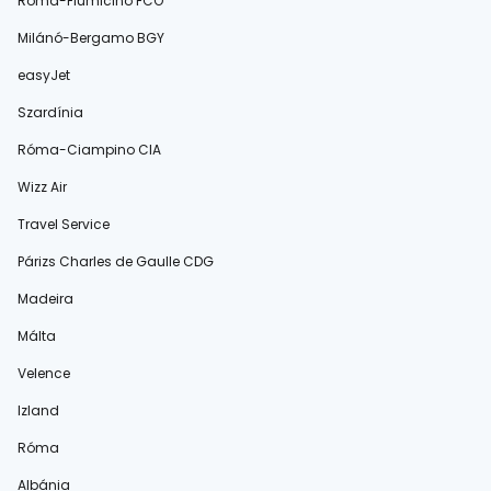
Róma-Fiumicino FCO
Milánó-Bergamo BGY
easyJet
Szardínia
Róma-Ciampino CIA
Wizz Air
Travel Service
Párizs Charles de Gaulle CDG
Madeira
Málta
Velence
Izland
Róma
Albánia