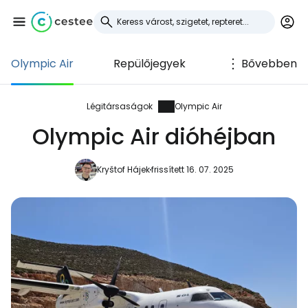
Olympic Air
Repülőjegyek
Bővebben
Bejelentkezés a
Cestee-be
Légitársaságok
Olympic Air
Olympic Air dióhéjban
... az utazási közösség világszerte
Kryštof Hájek
frissített 16. 07. 2025
Folytatás a Google-lal
Folytatás a Facebookkal
Folytassa e-mailben