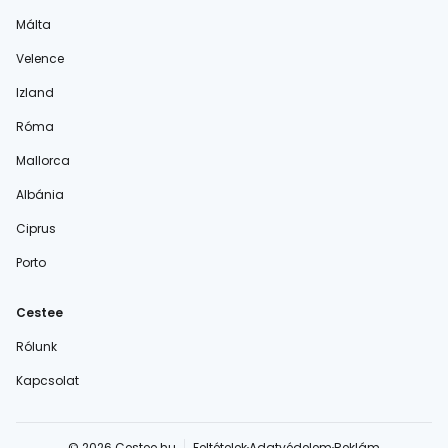
Málta
Velence
Izland
Róma
Mallorca
Albánia
Ciprus
Porto
Cestee
Rólunk
Kapcsolat
© 2026 Cestee.hu
Feltételek
Adatvédelem
Reklám