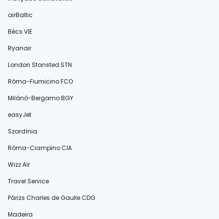
airBaltic
Bécs VIE
Ryanair
London Stansted STN
Róma-Fiumicino FCO
Milánó-Bergamo BGY
easyJet
Szardínia
Róma-Ciampino CIA
Wizz Air
Travel Service
Párizs Charles de Gaulle CDG
Madeira