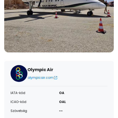
Olympic Air
olympicair.com
IATA-kód
OA
ICAO-kód
OAL
Szövetség
--