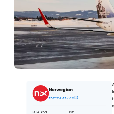
Norwegian
l
norwegian.com
e
IATA-kód
DY