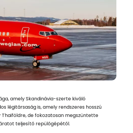
ga, amely Skandinávia-szerte kiváló
dos légitársaság is, amely rendszeres hosszú
y Thaiföldre, de fokozatosan megszüntette
ratot teljesítő repülőgépétől.