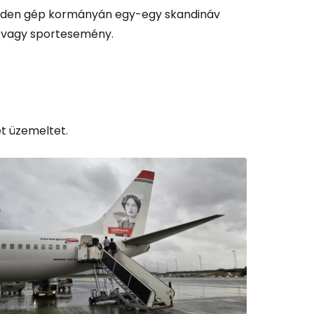
 minden gép kormányán egy-egy skandináv
mi vagy sportesemény.
t üzemeltet.
és a Cestee-be
ytatás a Google-lal