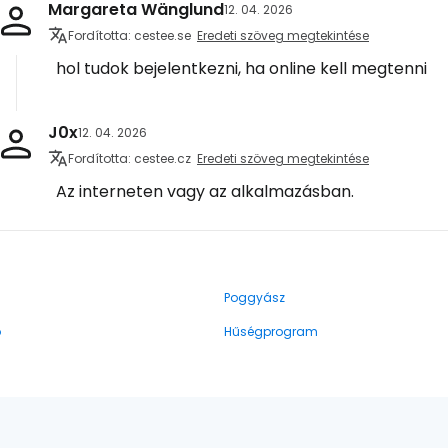
Margareta Wänglund
12. 04. 2026
Fordította: cestee.se
Eredeti szöveg megtekintése
hol tudok bejelentkezni, ha online kell megtenni
J0x
12. 04. 2026
Fordította: cestee.cz
Eredeti szöveg megtekintése
Az interneten vagy az alkalmazásban.
Poggyász
ó
Hűségprogram