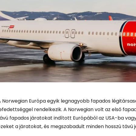
A Norwegian Európa egyik legnagyobb fapados légitársasá
efedettséggel rendelkezik. A Norwegian volt az első fapa
távú fapados járatokat indított Európából az USA-ba vag
zeket a járatokat, és megszabadult minden hosszú távú já