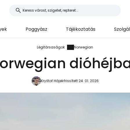
yek
Poggyász
Tájékoztatás
Szolgá
Légitársaságok
Norwegian
orwegian dióhéjb
Kryštof Hájek
frissített 24. 01. 2026