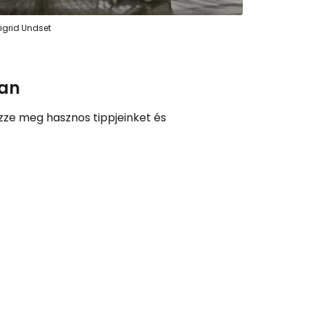
tatás a Facebookkal
igrid Undset
ytassa e-mailben
ian
ézze meg hasznos tippjeinket és