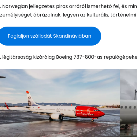
A Norwegian jellegzetes piros orráról ismerhető fel, és
személyiséget ábrázolnak, legyen az kulturális, történel
Foglaljon szállodát Skandináviában
A légitársaság kizárólag Boeing 737-800-as repülőgépeke
Bejelentkez
... az utazási közösség világszerte
Fol