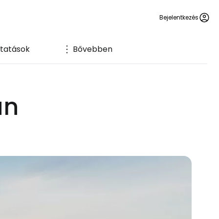
Bejelentkezés
ltatások
Bővebben
an