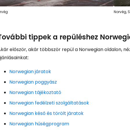
Foly
rvég
Norvég, S
Fol
További tippek a repüléshez Norweg
Akár először, akár többször repül a Norwegian oldalon, n
jánlásainkat:
Norwegian járatok
Norwegian poggyász
Norwegian tájékoztató
Norwegian fedélzeti szolgáltatások
Norwegian késő és törölt járatok
Norwegian hűségprogram