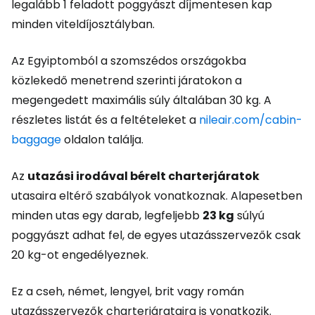
legalább 1 feladott poggyászt díjmentesen kap
minden viteldíjosztályban.
Az Egyiptomból a szomszédos országokba
közlekedő menetrend szerinti járatokon a
megengedett maximális súly általában 30 kg. A
részletes listát és a feltételeket a
nileair.com/cabin-
baggage
oldalon találja.
Az
utazási irodával bérelt charterjáratok
utasaira eltérő szabályok vonatkoznak. Alapesetben
minden utas egy darab, legfeljebb
23 kg
súlyú
poggyászt adhat fel, de egyes utazásszervezők csak
20 kg-ot engedélyeznek.
Ez a cseh, német, lengyel, brit vagy román
utazásszervezők charterjárataira is vonatkozik.