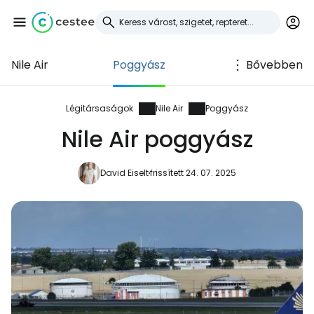
Nile Air
Poggyász
Bővebben
Bejelentkezés a
Cestee-be
Légitársaságok
Nile Air
Poggyász
Nile Air poggyász
... az utazási közösség világszerte
David Eiselt
frissített 24. 07. 2025
Folytatás a Google-lal
Folytatás a Facebookkal
Folytassa e-mailben