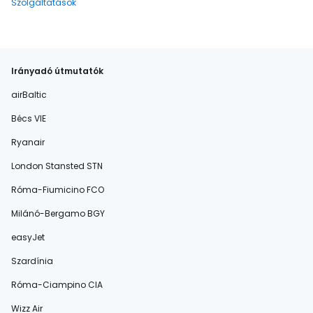
Szolgáltatások
Irányadó útmutatók
airBaltic
Bécs VIE
Ryanair
London Stansted STN
Róma-Fiumicino FCO
Milánó-Bergamo BGY
easyJet
Szardínia
Róma-Ciampino CIA
Wizz Air