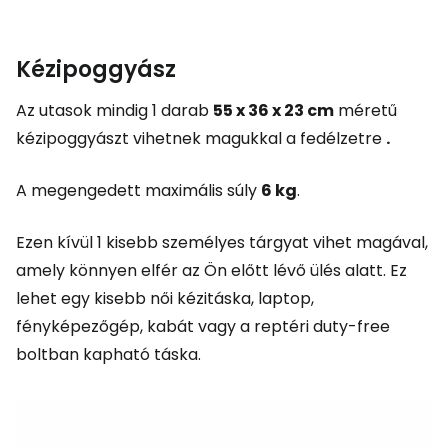
Kézipoggyász
Az utasok mindig 1 darab
55 x 36 x 23 cm
méretű
kézipoggyászt vihetnek magukkal a fedélzetre
.
A megengedett maximális súly
6 kg
.
Ezen kívül 1 kisebb személyes tárgyat vihet magával,
amely könnyen elfér az Ön előtt lévő ülés alatt. Ez
lehet egy kisebb női kézitáska, laptop,
fényképezőgép, kabát vagy a reptéri
duty-free
boltban kapható táska.