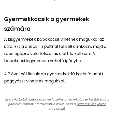
Gyermekkocsik a gyermekek
számára
A kisgyermekek babakocsit vihetnek magukkal az
útra. Ezt a check-in pultnál fel kell címkézni, majd a
repülőgépre való felszállás előtt le kell adni. A
babakocsi ingyenesen vehető igénybe.
A 2 évesnél fiatalabb gyermekek 10 kg-ig feladott
poggyászt vihetnek magukkal.
Ez a cikk tartalmazhat partneri linkeket, amelyekből szerkesztőségünk
jutalékot kaphat, ha rákattint a linkre. Lásd a
Hirdetési irányelvek
oldalunkat.