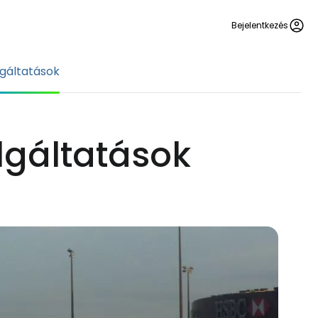
Bejelentkezés
lgáltatások
olgáltatások