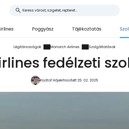
rlines
Poggyász
Tájékoztatás
Szo
Légitársaságok
Monarch Airlines
Szolgáltatások
lines fedélzeti sz
Kryštof Hájek
frissített 25. 02. 2025