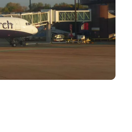
és a Cestee-be
ytatás a Google-lal
tatás a Facebookkal