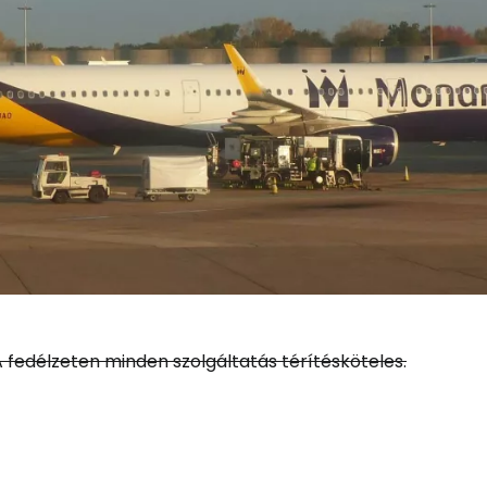
Bejelentkez
... az utazási közösség világszerte
 fedélzeten minden szolgáltatás térítésköteles.
Fol
Foly