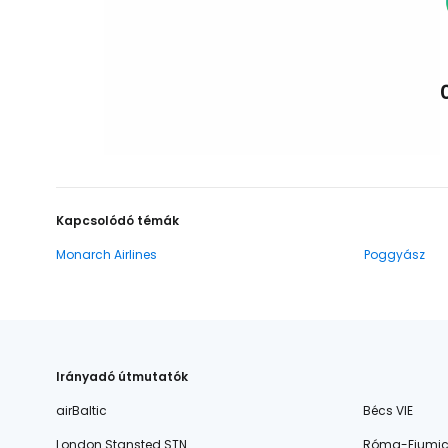
Kapcsolódó témák
Monarch Airlines
Poggyász
Irányadó útmutatók
airBaltic
Bécs VIE
London Stansted STN
Róma-Fiumic