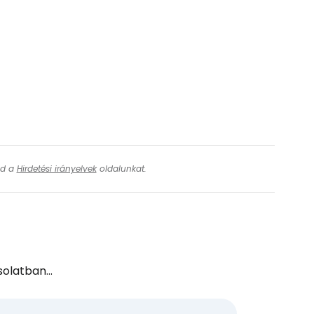
ytassa e-mailben
ásd a
Hirdetési irányelvek
oldalunkat.
olatban...