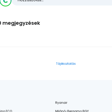
0 megjegyzések
Tájékoztatás
Ryanair
ino FCO
Milánó-Bergamo BGY