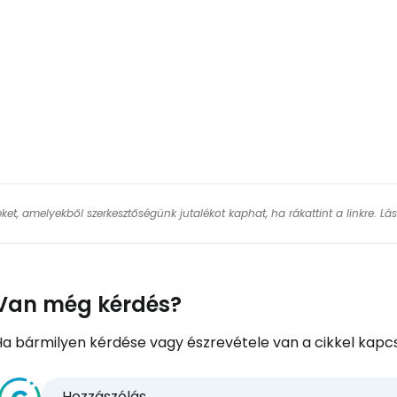
Fol
keket, amelyekből szerkesztőségünk jutalékot kaphat, ha rákattint a linkre. L
Van még kérdés?
Ha bármilyen kérdése vagy észrevétele van a cikkel kapcs
Hozzászólás...