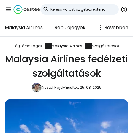
Malaysia Airlines
Repülőjegyek
Bővebben
Bejelentkezés a
Cestee-be
Légitársaságok
Malaysia Airlines
Szolgáltatások
Malaysia Airlines fedélzeti
... az utazási közösség világszerte
szolgáltatások
Folytatás a Google-lal
Kryštof Hájek
frissített 25. 08. 2025
Folytatás a Facebookkal
Folytassa e-mailben