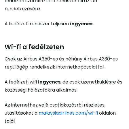
fedélzeti szórakoztató rendszer áll az Ön
rendelkezésére.
A fedélzeti rendszer teljesen
ingyenes
.
Wi-fi a fedélzeten
Csak az Airbus A350-es és néhány Airbus A330-as
repülőgép rendelkezik internetkapcsolattal.
A fedélzeti wifi
ingyenes
, de csak üzenetküldésre és
közösségi hálózatokra alkalmas.
Az internethez való csatlakozásról részletes
utasításokat a
malaysiaairlines.com/wi-fi
oldalon
talál.