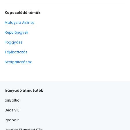
Kapcsolódó témák
Malaysia Airlines
Repülőjegyek
Poggyász
Tájékoztatás
Szolgáltatások
Irányadó útmutatók
airBaltic
Bécs VIE
Ryanair
London Stansted STN