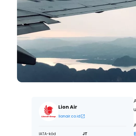
A
Lion Air
lionair.co.id
B
IATA-kód
JT