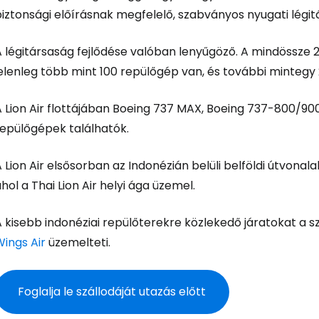
biztonsági előírásnak megfelelő, szabványos nyugati lég
A légitársaság fejlődése valóban lenyűgöző. A mindössze 
Bejelentkez
jelenleg több mint 100 repülőgép van, és további minteg
A Lion Air flottájában Boeing 737 MAX, Boeing 737-800/90
... az utazási közösség világszerte
repülőgépek találhatók.
Fol
 Lion Air elsősorban az Indonézián belüli belföldi útvonala
hol a Thai Lion Air helyi ága üzemel.
Foly
 kisebb indonéziai repülőterekre közlekedő járatokat a sz
ings Air
üzemelteti.
Fol
Foglalja le szállodáját utazás előtt