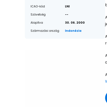
ICAO-kód
LNI
Szövetség
--
Alapítva
30. 06. 2000
Származási ország
Indonézia
A
a
A
W