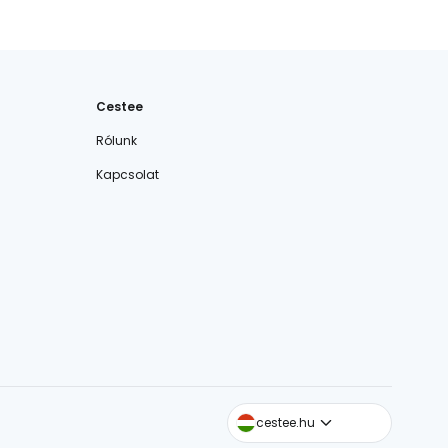
Cestee
Rólunk
Kapcsolat
cestee.com
cestee.hu
cestee.sk