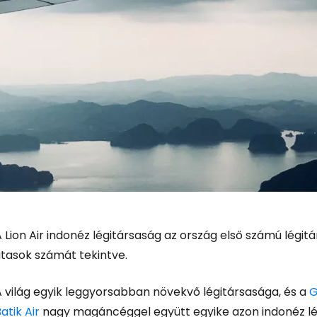
 Lion Air indonéz légitársaság az ország első számú légit
utasok számát tekintve.
A világ egyik leggyorsabban növekvő légitársasága, és a
G
atik Air
nagy magáncéggel együtt egyike azon indonéz lé