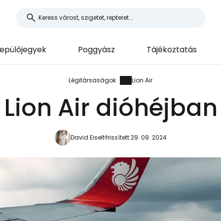
epülőjegyek
Poggyász
Tájékoztatás
Légitársaságok
Lion Air
Lion Air dióhéjban
David Eiselt
frissített 29. 09. 2024