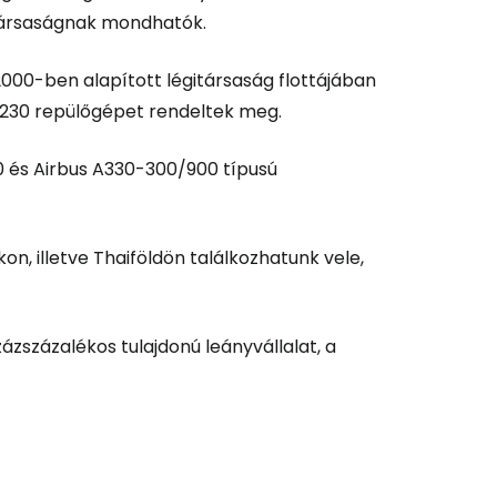
itársaságnak mondhatók.
2000-ben alapított légitársaság flottájában
és a Cestee-be
y 230 repülőgépet rendeltek meg.
0 és Airbus A330-300/900 típusú
ytatás a Google-lal
kon, illetve Thaiföldön találkozhatunk vele,
tatás a Facebookkal
ázszázalékos tulajdonú leányvállalat, a
ytassa e-mailben