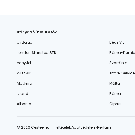
Irányadó útmutatók
airBaltic
Bécs VIE
London Stansted STN
Róma-Fiumic
easyJet
Szardínia
Wizz Air
Travel Service
Madeira
Málta
Izland
Róma
Albánia
Ciprus
© 2026 Cestee.hu
Feltételek
Adatvédelem
Reklám