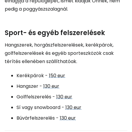
elhagyja a repülőgépet, ismét kiadják Önnek, nem
pedig a poggyászszalagnál.
Sport- és egyéb felszerelések
Hangszerek, horgászfelszerelések, kerékpárok,
golffelszerelések és egyéb sporteszközök csak
térítés ellenében szállíthatóak.
Kerékpárok -
150 eur
Hangszer -
130 eur
Golffelszerelés -
130 eur
Sí vagy snowboard -
130 eur
Búvárfelszerelés -
130 eur