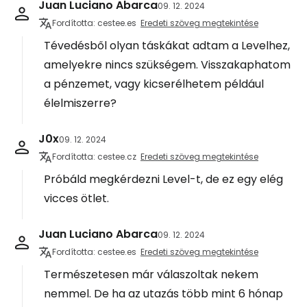
Juan Luciano Abarca
09. 12. 2024
Fordította: cestee.es
Eredeti szöveg megtekintése
Tévedésből olyan táskákat adtam a Levelhez,
amelyekre nincs szükségem. Visszakaphatom
a pénzemet, vagy kicserélhetem például
élelmiszerre?
J0x
09. 12. 2024
Fordította: cestee.cz
Eredeti szöveg megtekintése
Próbáld megkérdezni Level-t, de ez egy elég
vicces ötlet.
Juan Luciano Abarca
09. 12. 2024
Fordította: cestee.es
Eredeti szöveg megtekintése
Természetesen már válaszoltak nekem
nemmel. De ha az utazás több mint 6 hónap