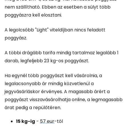
nem szállítható. Ebben az esetben a súlyt több
poggyászra kell elosztani.
A legolcsóbb "Light" viteldíjban nincs feladott
poggyász.
A többi drágább tarifa mindig tartalmaz legalább 1
darab, legfeljebb 23 kg-os poggyászt.
Ha egynél több poggyászt kell vásárolnia, a
legalacsonyabb ár mindig közvetlenül a
jegyvásárláskor érvényes. A magasabb árért a
poggyászt visszavásárolhatja online, a legmagasabb
árat pedig a repülőtéren.
15 kg-ig
-
57 eur
-tól