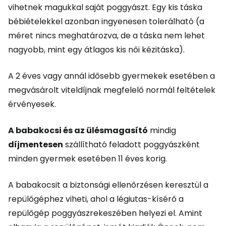
vihetnek magukkal saját poggyászt. Egy kis táska
bébiételekkel azonban ingyenesen tolerálható (a
méret nincs meghatározva, de a táska nem lehet
nagyobb, mint egy átlagos kis női kézitáska).
A 2 éves vagy annál idősebb gyermekek esetében a
megvásárolt viteldíjnak megfelelő normál feltételek
érvényesek.
A babakocsi és az ülésmagasító
mindig
díjmentesen
szállítható feladott poggyászként
minden gyermek esetében 11 éves korig.
A babakocsit a biztonsági ellenőrzésen keresztül a
repülőgéphez viheti, ahol a légiutas-kísérő a
repülőgép poggyászrekeszében helyezi el. Amint