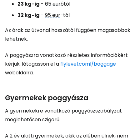
23 kg-ig
-
65 eur
ótól
32 kg-ig
-
95 eur
-tól
Az árak az útvonal hosszától függően magasabbak
lehetnek.
A poggyászra vonatkozó részletes információkért
kérjük, látogasson el a
flylevel.coml/baggage
weboldalra.
Gyermekek poggyásza
A gyermekekre vonatkozó poggyászszabályzat
meglehetősen szigorú.
A 2 év alatti gyermekek, akik az ölében ülnek, nem