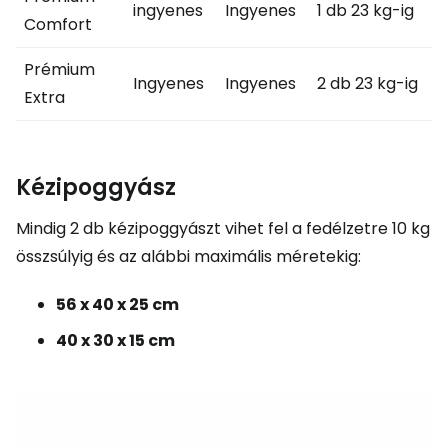
ingyenes
Ingyenes
1 db 23 kg-ig
Comfort
Prémium
Ingyenes
Ingyenes
2 db 23 kg-ig
Extra
Kézipoggyász
Mindig 2 db kézipoggyászt vihet fel a fedélzetre 10 kg
összsúlyig és az alábbi maximális méretekig:
56 x 40 x 25 cm
40 x 30 x 15 cm