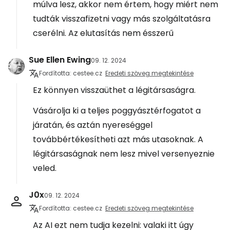
múlva lesz, akkor nem értem, hogy miért nem
tudták visszafizetni vagy más szolgáltatásra
cserélni. Az elutasítás nem ésszerű
Sue Ellen Ewing
09. 12. 2024
Fordította: cestee.cz
Eredeti szöveg megtekintése
Ez könnyen visszaüthet a légitársaságra.
Vásárolja ki a teljes poggyásztérfogatot a
járatán, és aztán nyereséggel
továbbértékesítheti azt más utasoknak. A
légitársaságnak nem lesz mivel versenyeznie
veled.
J0x
09. 12. 2024
Fordította: cestee.cz
Eredeti szöveg megtekintése
Az AI ezt nem tudja kezelni: valaki itt úgy