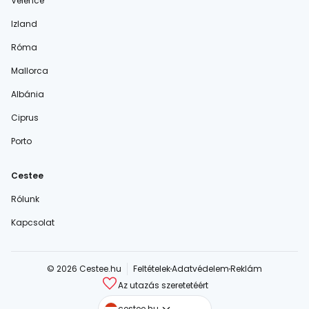
Velence
Izland
Róma
Mallorca
Albánia
Ciprus
Porto
Cestee
Rólunk
Kapcsolat
© 2026 Cestee.hu
Feltételek
Adatvédelem
Reklám
Az utazás szeretetéért
cestee.com
cestee.hu