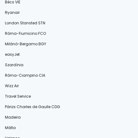
Bécs VIE
Ryanair
London Stansted STN
Róma-Fiumicino FCO
Milánó-Bergamo BGY
easyJet
Szardínia
Róma-Ciampino CIA
Wizz Air
Travel Service
Párizs Charles de Gaulle CDG
Madeira
Málta