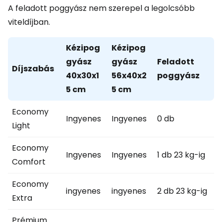
A feladott poggyász nem szerepel a legolcsóbb
viteldíjban.
Kézipog
Kézipog
gyász
gyász
Feladott
Díjszabás
40x30x1
56x40x2
poggyász
5 cm
5 cm
Economy
Ingyenes
Ingyenes
0 db
Light
Economy
Ingyenes
Ingyenes
1 db 23 kg-ig
Comfort
Economy
ingyenes
ingyenes
2 db 23 kg-ig
Extra
Prémium