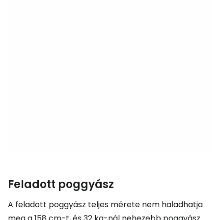
Feladott poggyász
A feladott poggyász teljes mérete nem haladhatja
meg a 158 cm-t, és 32 kg-nál nehezebb poggyász