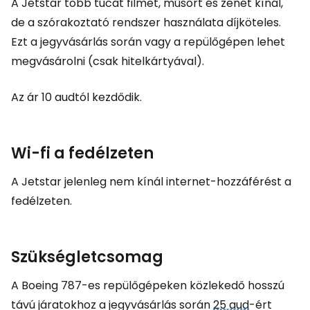
A Jetstar több tucat filmet, műsort és zenét kínál,
de a szórakoztató rendszer használata díjköteles.
Ezt a jegyvásárlás során vagy a repülőgépen lehet
megvásárolni (csak hitelkártyával).
Az ár 10 audtól kezdődik.
Wi-fi a fedélzeten
A Jetstar jelenleg nem kínál internet-hozzáférést a
fedélzeten.
Szükségletcsomag
A Boeing 787-es repülőgépeken közlekedő hosszú
távú járatokhoz a jegyvásárlás során
25 aud
-ért