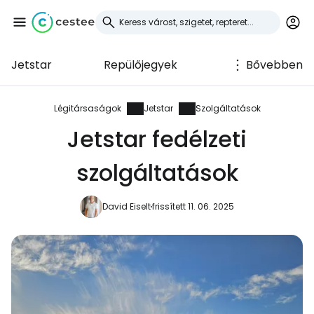
Jetstar
Repülőjegyek
Bővebben
Bejelentkezés a
Cestee-be
Légitársaságok
Jetstar
Szolgáltatások
Jetstar fedélzeti
... az utazási közösség világszerte
szolgáltatások
Folytatás a Google-lal
David Eiselt
frissített 11. 06. 2025
Folytatás a Facebookkal
Folytassa e-mailben