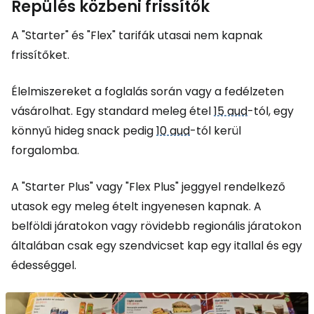
Repülés közbeni frissítők
A "Starter" és "Flex" tarifák utasai nem kapnak
frissítőket.
Élelmiszereket a foglalás során vagy a fedélzeten
vásárolhat. Egy standard meleg étel
15 aud
-tól, egy
könnyű hideg snack pedig
10 aud
-tól kerül
forgalomba.
A "Starter Plus" vagy "Flex Plus" jeggyel rendelkező
utasok egy meleg ételt ingyenesen kapnak. A
belföldi járatokon vagy rövidebb regionális járatokon
általában csak egy szendvicset kap egy itallal és egy
édességgel.