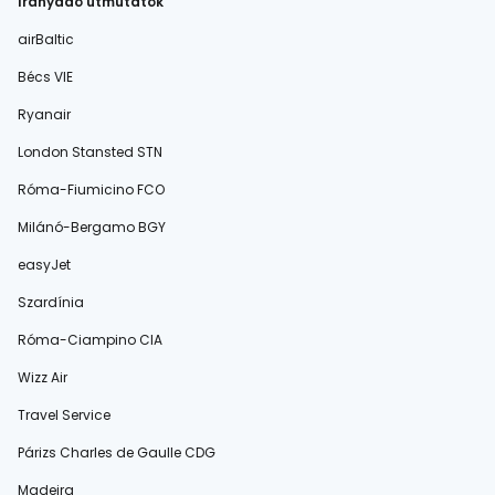
Irányadó útmutatók
airBaltic
Bécs VIE
Ryanair
London Stansted STN
Róma-Fiumicino FCO
Milánó-Bergamo BGY
easyJet
Szardínia
Róma-Ciampino CIA
Wizz Air
Travel Service
Párizs Charles de Gaulle CDG
Madeira