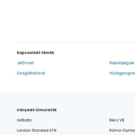
Kapcsolódó témák
JetSmart
Repülőjegyek
Szolgáltatások
Hűségprogr
Irányadó útmutatók
airBaltic
Bécs VIE
London Stansted STN
Róma-Fiumic