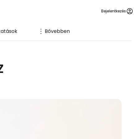
Bejelentkezés
tatások
Bővebben
z