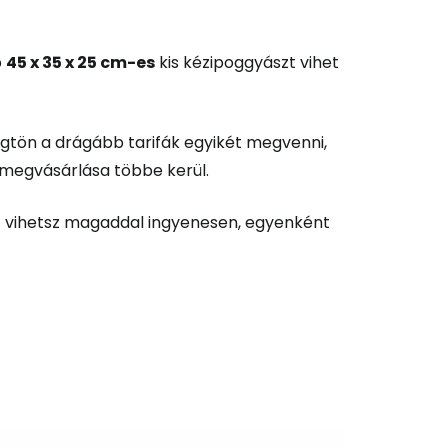
b
45 x 35 x 25 cm-es
kis kézipoggyászt vihet
gtön a drágább tarifák egyikét megvenni,
z megvásárlása többe kerül.
 vihetsz magaddal ingyenesen, egyenként