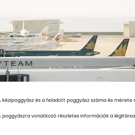
A kézipoggyász és a feladott poggyász száma és mérete mi
A poggyászra vonatkozó részletes információk a légitárs