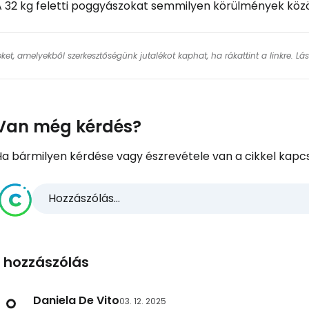
A 32 kg feletti poggyászokat semmilyen körülmények közöt
keket, amelyekből szerkesztőségünk jutalékot kaphat, ha rákattint a linkre. L
Van még kérdés?
Ha bármilyen kérdése vagy észrevétele van a cikkel kapcs
Hozzászólás...
1 hozzászólás
Daniela De Vito
03. 12. 2025