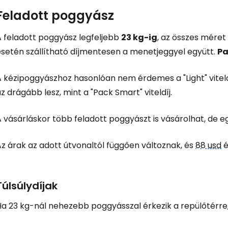
Feladott poggyász
A feladott poggyász legfeljebb
23 kg-ig
, az összes méret
esetén szállítható díjmentesen a menetjeggyel együtt.
Pa
 kézipoggyászhoz hasonlóan nem érdemes a "Light" viteldí
z drágább lesz, mint a "Pack Smart" viteldíj.
 vásárláskor több feladott poggyászt is vásárolhat, de e
Az árak az adott útvonaltól függően változnak, és
88 usd
é
Túlsúlydíjak
Ha 23 kg-nál nehezebb poggyásszal érkezik a repülőtérre