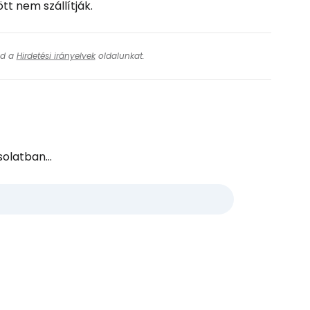
t nem szállítják.
ásd a
Hirdetési irányelvek
oldalunkat.
olatban...