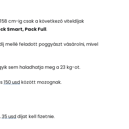
 158 cm-ig csak a következő viteldíjak
ck Smart, Pack Full
.
j mellé feladott poggyászt vásárolni, mivel
gyik sem haladhatja meg a 23 kg-ot.
s
150 usd
között mozognak.
,
35 usd
díjat kell fizetnie.