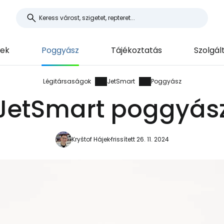
yek
Poggyász
Tájékoztatás
Szolgál
Légitársaságok
JetSmart
Poggyász
JetSmart poggyás
Kryštof Hájek
frissített 26. 11. 2024