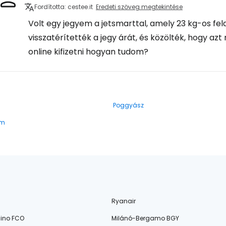
Fordította: cestee.it
Eredeti szöveg megtekintése
Volt egy jegyem a jetsmarttal, amely 23 kg-os fe
visszatérítették a jegy árát, és közölték, hogy az
online kifizetni hogyan tudom?
Poggyász
am
Ryanair
ino FCO
Milánó-Bergamo BGY