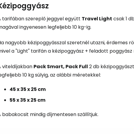
Kézipoggyász
A tarifában szereplő jeggyel együtt
Travel Light
csak 1 d
magával ingyenesen legfeljebb 10 kg-ig.
Ha nagyobb kézipoggyásszal szeretnél utazni, érdemes rö
ivel a "Light" tarifán a kézipoggyász + feladott poggyás
 viteldíjakban
Pack Smart, Pack Full
2 db kézipoggyászt
egfeljebb 10 kg súlyig, az alábbi méretekkel:
45 x 35 x 25 cm
55 x 35 x 25 cm
 babakocsit mindig díjmentesen szállítjuk.