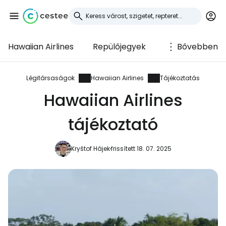
Hawaiian Airlines
Repülőjegyek
Bővebben
Bejelentkezés a
Cestee-be
Légitársaságok
Hawaiian Airlines
Tájékoztatás
Hawaiian Airlines
... az utazási közösség világszerte
tájékoztató
Folytatás a Google-lal
Kryštof Hájek
frissített 18. 07. 2025
Folytatás a Facebookkal
Folytassa e-mailben