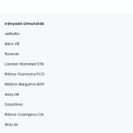
Irányadó útmutatók
airBaltic
Bécs VIE
Ryanair
London Stansted STN
Róma-Fiumicino FCO
Milánó-Bergamo BGY
easyJet
Szardínia
Róma-Ciampino CIA
Wizz Air