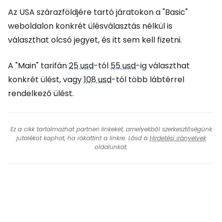
Az USA szárazföldjére tartó járatokon a
"Basic"
weboldalon konkrét ülésválasztás nélkül is
választhat olcsó jegyet, és itt sem kell fizetni.
A
"Main"
tarifán
25 usd
-tól
55 usd
-ig választhat
konkrét ülést, vagy
108 usd
-tól több lábtérrel
rendelkező ülést.
Ez a cikk tartalmazhat partneri linkeket, amelyekből szerkesztőségünk
jutalékot kaphat, ha rákattint a linkre. Lásd a
Hirdetési irányelvek
oldalunkat.