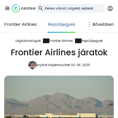
Frontier Airlines
Repülőjegyek
Bővebben
Bejelentkezés a
Cestee-be
Légitársaságok
Frontier Airlines
Repülőjegyek
Frontier Airlines járatok
... az utazási közösség világszerte
Kryštof Hájek
frissített 03. 06. 2025
Folytatás a Google-lal
Folytatás a Facebookkal
Folytassa e-mailben