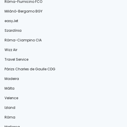
Róma-Fiumicino FCO
Milánó-Bergamo BGY
easyJet
Szardínia
Róma-Ciampino CIA
Wizz Air
Travel Service
Párizs Charles de Gaulle CDG
Madeira
Málta
Velence
Izland
Róma
Mallorca