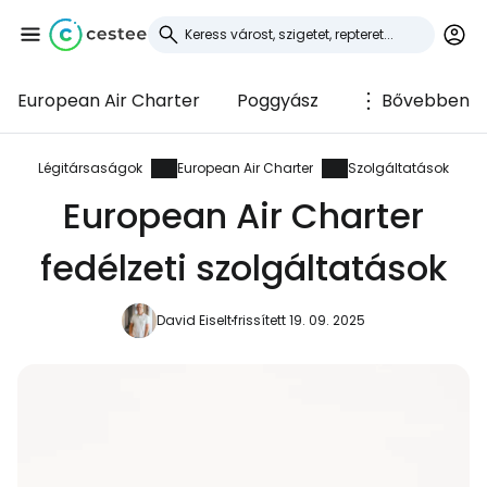
European Air Charter
Poggyász
Bővebben
Bejelentkezés a
Cestee-be
Légitársaságok
European Air Charter
Szolgáltatások
European Air Charter
... az utazási közösség világszerte
fedélzeti szolgáltatások
Folytatás a Google-lal
David Eiselt
frissített 19. 09. 2025
Folytatás a Facebookkal
Folytassa e-mailben