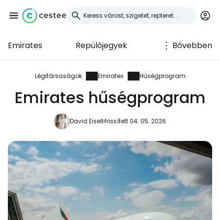
Emirates
Repülőjegyek
Bővebben
Bejelentkezés a
Cestee-be
Légitársaságok
Emirates
Hűségprogram
Emirates hűségprogram
... az utazási közösség világszerte
David Eiselt
frissített 04. 05. 2026
Folytatás a Google-lal
Folytatás a Facebookkal
Folytassa e-mailben