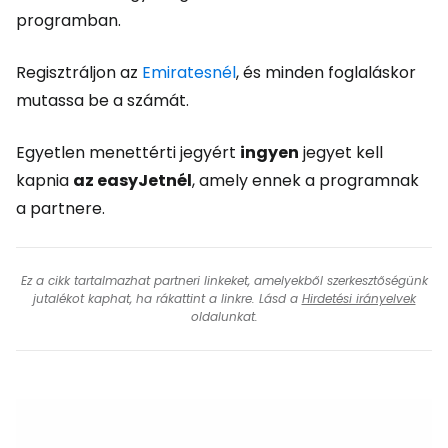
programban.
Regisztráljon az
Emiratesnél
, és minden foglaláskor
mutassa be a számát.
Egyetlen menettérti jegyért
ingyen
jegyet kell
kapnia
az easyJetnél
, amely ennek a programnak
a partnere.
Ez a cikk tartalmazhat partneri linkeket, amelyekből szerkesztőségünk
jutalékot kaphat, ha rákattint a linkre. Lásd a
Hirdetési irányelvek
oldalunkat.