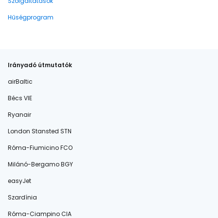
Szolgáltatások
Hűségprogram
Irányadó útmutatók
airBaltic
Bécs VIE
Ryanair
London Stansted STN
Róma-Fiumicino FCO
Milánó-Bergamo BGY
easyJet
Szardínia
Róma-Ciampino CIA