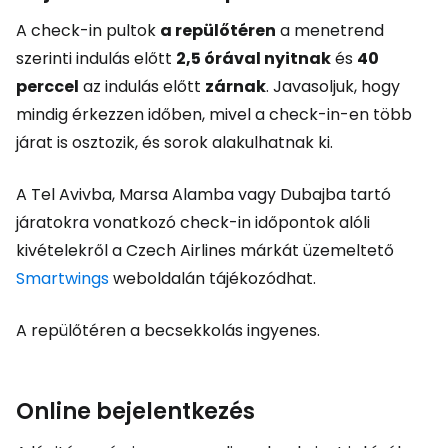
A check-in pultok
a repülőtéren
a menetrend
szerinti indulás előtt
2,5 órával nyitnak
és
40
perccel
az indulás előtt
zárnak
. Javasoljuk, hogy
mindig érkezzen időben, mivel a check-in-en több
járat is osztozik, és sorok alakulhatnak ki.
A Tel Avivba, Marsa Alamba vagy Dubajba tartó
járatokra vonatkozó check-in időpontok alóli
kivételekről a Czech Airlines márkát üzemeltető
Smartwings
weboldalán tájékozódhat.
A repülőtéren a becsekkolás ingyenes.
Online bejelentkezés