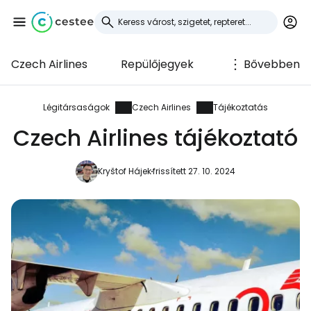
Czech Airlines
Repülőjegyek
Bővebben
Bejelentkezés a
Cestee-be
Légitársaságok
Czech Airlines
Tájékoztatás
Czech Airlines tájékoztató
... az utazási közösség világszerte
Kryštof Hájek
frissített 27. 10. 2024
Folytatás a Google-lal
Folytatás a Facebookkal
Folytassa e-mailben