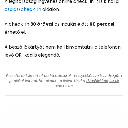
A légitársaság ingyenes online check-in-t is kínál a
csa.cz/check-in
oldalon.
A check-in
30 órával
az indulás előtt
60 perccel
érhető el.
A beszállókártyát nem kell kinyomtatni, a telefonon
lévő QR-kód is elegendő.
Ez a cikk tartalmazhat partneri linkeket, amelyekből szerkesztőségünk
jutalékot kaphat, ha rákattint a linkre. Lásd a
Hirdetési irányelvek
oldalunkat.