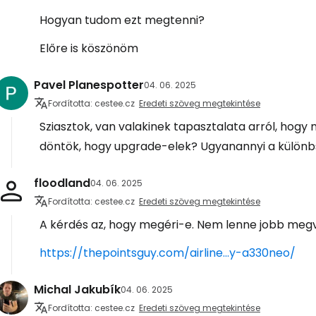
Hogyan tudom ezt megtenni?
Előre is köszönöm
Pavel Planespotter
04. 06. 2025
Fordította: cestee.cz
Eredeti szöveg megtekintése
Sziasztok, van valakinek tapasztalata arról, hogy 
döntök, hogy upgrade-elek? Ugyanannyi a különb
floodland
04. 06. 2025
Fordította: cestee.cz
Eredeti szöveg megtekintése
A kérdés az, hogy megéri-e. Nem lenne jobb megven
https://thepointsguy.com/airline...y-a330neo/
Michal Jakubík
04. 06. 2025
Fordította: cestee.cz
Eredeti szöveg megtekintése