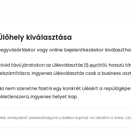
Ülőhely kiválasztása
Jegyvásárláskor vagy online bejelentkezéskor kiválasztha
övid távú járatokon az ülésválasztás
15 eur
ótól, hosszú t
elszámításra. Ingyenes ülésválasztás csak a business osz
a nem szeretne fizetni egy konkrét ülésért a repülőgépen
életlenszerű, ingyenes helyet kap.
keket, amelyekből szerkesztőségünk jutalékot kaphat, ha rákattint a linkre. L