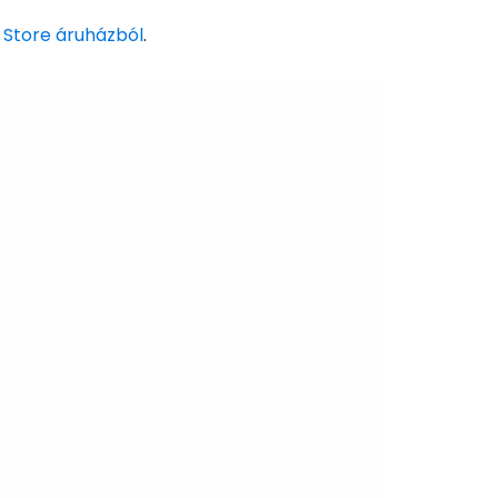
 Store áruházból
.
és a Cestee-be
ytatás a Google-lal
tatás a Facebookkal
ytassa e-mailben