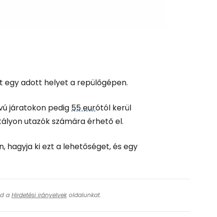
t egy adott helyet a repülőgépen.
ávú járatokon pedig
55 eur
ótól kerül
tályon utazók számára érhető el.
, hagyja ki ezt a lehetőséget, és egy
ásd a
Hirdetési irányelvek
oldalunkat.