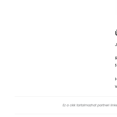
R
f
H
v
Ez a cikk tartalmazhat partneri lin