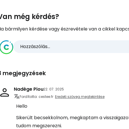
Van még kérdés?
Ha bármilyen kérdése vagy észrevétele van a cikkel kapcs
Hozzászólás...
3 megjegyzések
Nadège Piou
22. 07. 2025
Fordította: cestee.fr
Eredeti szöveg megtekintése
Hello
Sikerült becsekkolnom, megkaptam a visszaigazol
tudom megszerezni.