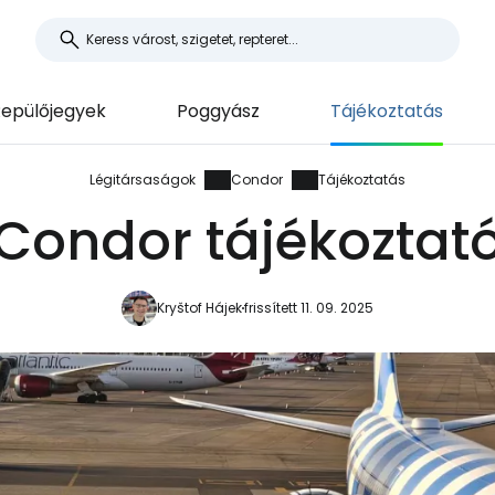
epülőjegyek
Poggyász
Tájékoztatás
Légitársaságok
Condor
Tájékoztatás
Condor tájékoztat
Kryštof Hájek
frissített 11. 09. 2025