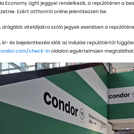
Ha Economy Light jeggyel rendelkezik, a repülőtéren a b
izetnie. Ezért otthonról online jelentkezzen be.
A drágább viteldíjakra szóló jegyek esetében a repülőtér
 ki- és bejelentkezési idők az indulási repülőtértől függőe
condor.com/check-in
oldalon egyértelműen megtalálhat