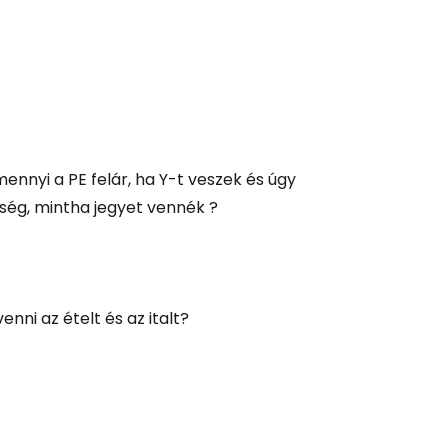
mennyi a PE felár, ha Y-t veszek és úgy
ség, mintha jegyet vennék ?
ni az ételt és az italt?