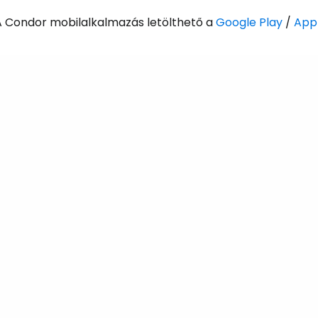
A Condor mobilalkalmazás letölthető a
Google Play
/
App
Bejelentkez
... az utazási közösség világszerte
Fol
Foly
Fol