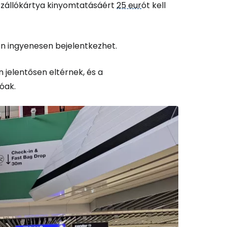
eszállókártya kinyomtatásáért
25 eur
ót kell
en ingyenesen bejelentkezhet.
n jelentősen eltérnek, és a
óak.