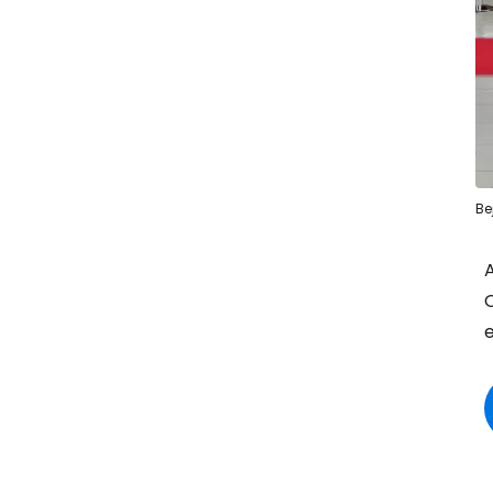
Be
A
O
e