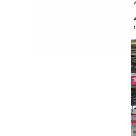
A
A
t