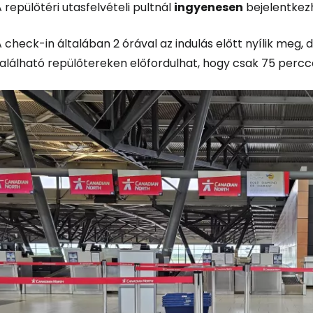
 repülőtéri utasfelvételi pultnál
ingyenesen
bejelentkez
 check-in általában 2 órával az indulás előtt nyílik meg,
alálható repülőtereken előfordulhat, hogy csak 75 perccel