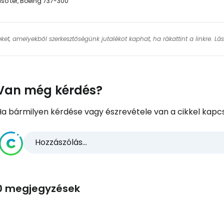
lső tér, Boeing 737-300
keket, amelyekből szerkesztőségünk jutalékot kaphat, ha rákattint a linkre. L
Van még kérdés?
Ha bármilyen kérdése vagy észrevétele van a cikkel kapcs
Hozzászólás...
0 megjegyzések