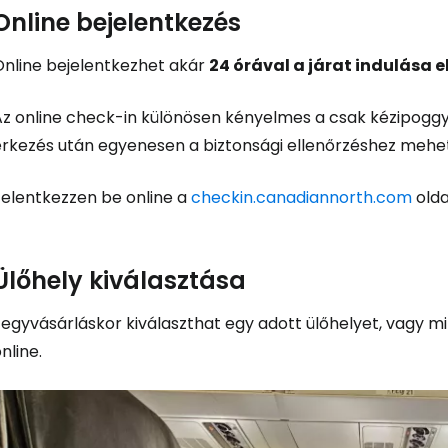
Fol
Online bejelentkezés
Online bejelentkezhet akár
24 órával a járat indulása e
Az online check-in különösen kényelmes a csak kézipoggy
érkezés után egyenesen a biztonsági ellenőrzéshez mehe
Jelentkezzen be online a
checkin.canadiannorth.com
old
Ülőhely kiválasztása
Jegyvásárláskor kiválaszthat egy adott ülőhelyet, vagy m
nline.