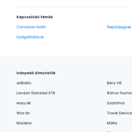
Kapcsolódó témák
Canadian North
Repülőjegyek
Szolgáltatások
Irányadó útmutatók
airBaltic
Bécs VIE
London Stansted STN
Róma-Fiumic
easyJet
Szardínia
Wizz Air
Travel Service
Madeira
Málta