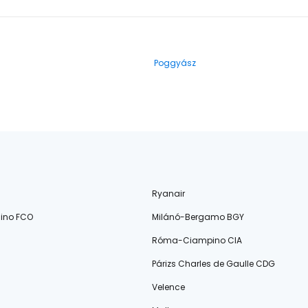
Poggyász
Ryanair
ino FCO
Milánó-Bergamo BGY
Róma-Ciampino CIA
Párizs Charles de Gaulle CDG
Velence