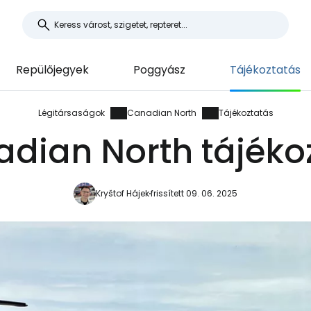
Repülőjegyek
Poggyász
Tájékoztatás
Légitársaságok
Canadian North
Tájékoztatás
dian North tájéko
Kryštof Hájek
frissített 09. 06. 2025