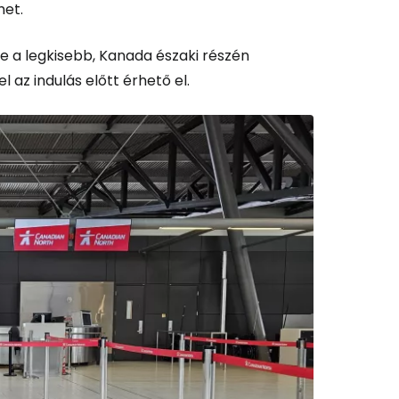
het.
 de a legkisebb, Kanada északi részén
 az indulás előtt érhető el.