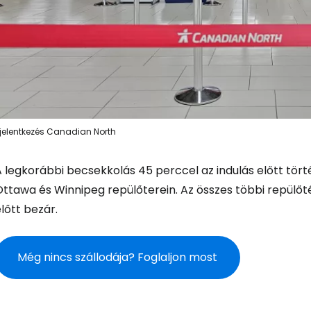
Bejelentkez
jelentkezés Canadian North
... az utazási közösség világszerte
 legkorábbi becsekkolás 45 perccel az indulás előtt törté
ttawa és Winnipeg repülőterein. Az összes többi repülőté
Fol
lőtt bezár.
Még nincs szállodája? Foglaljon most
Foly