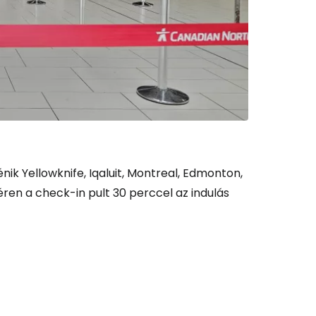
és a Cestee-be
nik Yellowknife, Iqaluit, Montreal, Edmonton,
ren a check-in pult 30 perccel az indulás
ytatás a Google-lal
tatás a Facebookkal