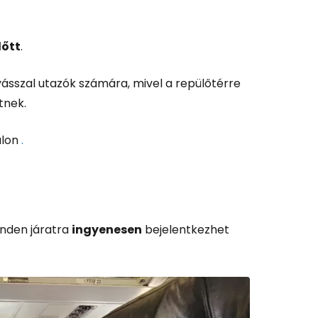
ytassa e-mailben
lőtt
.
ásszal utazók számára, mivel a repülőtérre
tnek.
alon
.
inden járatra
ingyenesen
bejelentkezhet