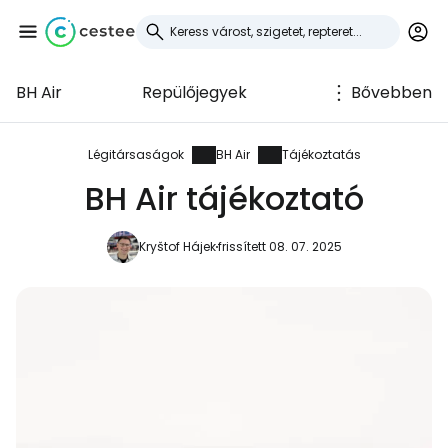
BH Air
Repülőjegyek
Bővebben
Bejelentkezés a
Cestee-be
Légitársaságok
BH Air
Tájékoztatás
BH Air tájékoztató
... az utazási közösség világszerte
Kryštof Hájek
frissített 08. 07. 2025
Folytatás a Google-lal
Folytatás a Facebookkal
Folytassa e-mailben