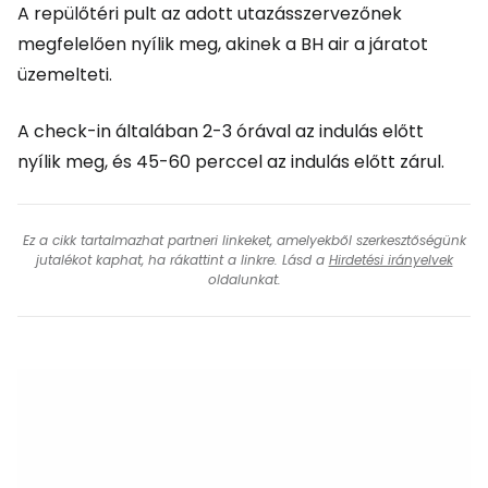
A repülőtéri pult az adott utazásszervezőnek
megfelelően nyílik meg, akinek a BH air a járatot
üzemelteti.
A check-in általában 2-3 órával az indulás előtt
nyílik meg, és 45-60 perccel az indulás előtt zárul.
Ez a cikk tartalmazhat partneri linkeket, amelyekből szerkesztőségünk
jutalékot kaphat, ha rákattint a linkre. Lásd a
Hirdetési irányelvek
oldalunkat.