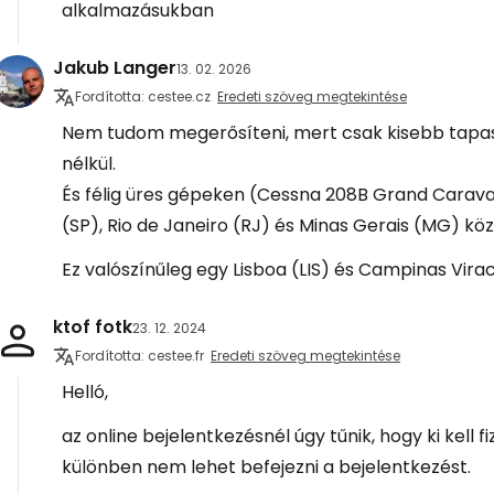
alkalmazásukban
Jakub Langer
13. 02. 2026
Fordította: cestee.cz
Eredeti szöveg megtekintése
Nem tudom megerősíteni, mert csak kisebb tapasz
nélkül.
És félig üres gépeken (Cessna 208B Grand Carava
(SP), Rio de Janeiro (RJ) és Minas Gerais (MG) köz
Ez valószínűleg egy Lisboa (LIS) és Campinas Vira
ktof fotk
23. 12. 2024
Fordította: cestee.fr
Eredeti szöveg megtekintése
Helló,
az online bejelentkezésnél úgy tűnik, hogy ki kell 
különben nem lehet befejezni a bejelentkezést.