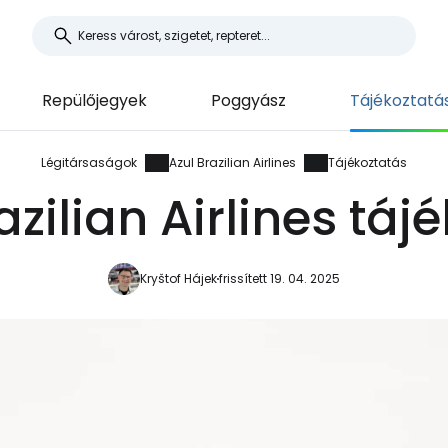
Repülőjegyek
Poggyász
Tájékoztatá
Légitársaságok
Azul Brazilian Airlines
Tájékoztatás
azilian Airlines táj
Kryštof Hájek
frissített 19. 04. 2025