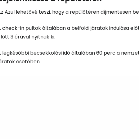
z Azul lehetővé teszi, hogy a repülőtéren díjmentesen be
 check-in pultok általában a belföldi járatok indulása elő
lőtt 3 órával nyitnak ki.
A legkésőbbi becsekkolási idő általában 60 perc a nemzet
járatok esetében.