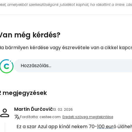
keket, amelyekből szerkesztőségünk jutalékot kaphat, ha rákattint a linkre. L
Van még kérdés?
Ha bármilyen kérdése vagy észrevétele van a cikkel kapcs
Hozzászólás...
2 megjegyzések
Martin Ďurčovič
13. 02. 2026
Fordította: cestee.com
Eredeti szöveg megtekintése
Ez a szar Azul app kínál nekem 70-
100 eur
ó ülőhe