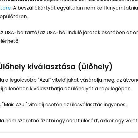
Foly
Store
. A beszállókártyát egyáltalán nem kell kinyomtatnia
repülőtéren.
Fol
z USA-ba tartó/az USA-ból induló járatok esetében az onl
lérhető.
Ülőhely kiválasztása (ülőhely)
a a legolcsóbb "Azul" viteldíjakat vásárolja meg, az útvo
íj ellenében kiválaszthatja az ülőhelyét a repülőgépen.
 "Mais Azul" viteldíj esetén az ülésválasztás ingyenes.
a nem szeretne fizetni egy adott ülésért, akkor egy véle