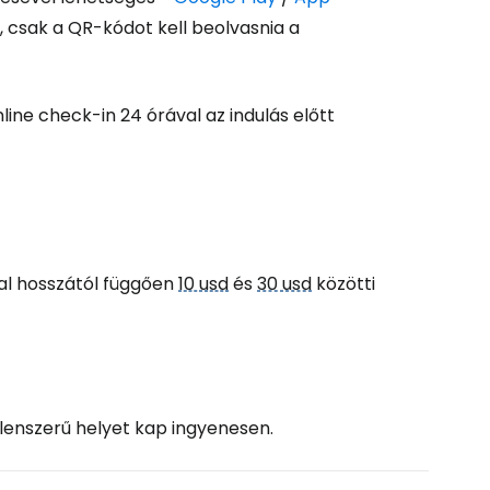
tatás a Facebookkal
, csak a QR-kódot kell beolvasnia a
ytassa e-mailben
ine check-in 24 órával az indulás előtt
nal hosszától függően
10 usd
és
30 usd
közötti
tlenszerű helyet kap ingyenesen.