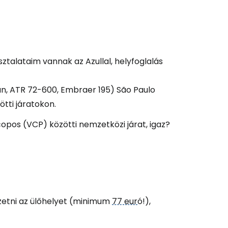
talataim vannak az Azullal, helyfoglalás
n, ATR 72-600, Embraer 195) São Paulo
ötti járatokon.
copos (VCP) közötti nemzetközi járat, igaz?
fizetni az ülőhelyet (minimum
77 eur
ó!),