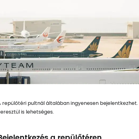
A repülőtéri pultnál általában ingyenesen bejelentkezhet
eresztül is lehetséges.
Bejelentkezés a repülőtéren