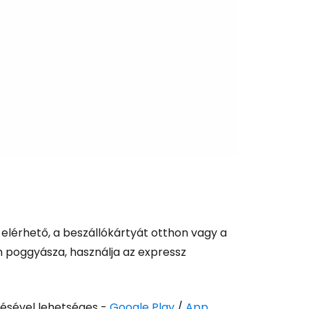
és a Cestee-be
t elérhető, a beszállókártyát otthon vagy a
n poggyásza, használja az expressz
ytatás a Google-lal
tésével lehetséges -
Google Play
/
App