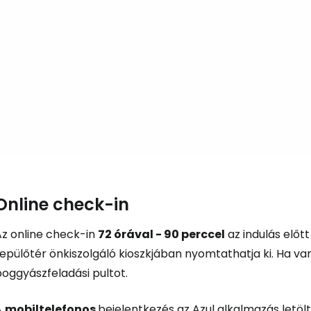
Bejelentkez
Online check-in
... az utazási közösség világszerte
Az online check-in
72 órával - 90 perccel
az indulás előt
epülőtér önkiszolgáló kioszkjában nyomtathatja ki. Ha va
Fol
oggyászfeladási pultot.
A
mobiltelefonos
bejelentkezés az Azul alkalmazás letöl