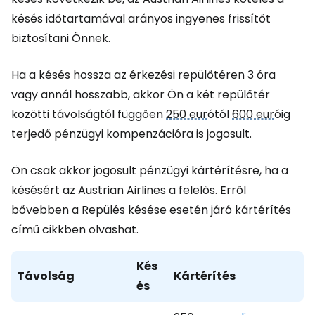
késés időtartamával arányos ingyenes frissítőt
biztosítani Önnek.
Ha a késés hossza az érkezési repülőtéren 3 óra
vagy annál hosszabb, akkor Ön a két repülőtér
közötti távolságtól függően
250 eur
ótól
600 eur
óig
terjedő pénzügyi kompenzációra is jogosult.
Ön csak akkor jogosult pénzügyi kártérítésre, ha a
késésért az Austrian Airlines a felelős. Erről
bővebben a Repülés késése esetén járó kártérítés
című cikkben olvashat.
Kés
Távolság
Kártérítés
és