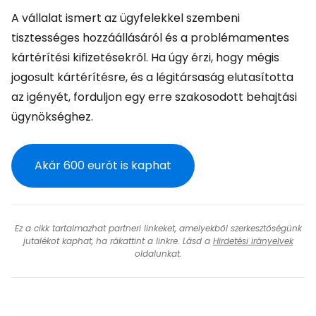
A vállalat ismert az ügyfelekkel szembeni
tisztességes hozzáállásáról és a problémamentes
kártérítési kifizetésekről. Ha úgy érzi, hogy mégis
jogosult kártérítésre, és a légitársaság elutasította
az igényét, forduljon egy erre szakosodott behajtási
ügynökséghez.
Akár
600 eur
ót is kaphat
Ez a cikk tartalmazhat partneri linkeket, amelyekből szerkesztőségünk
jutalékot kaphat, ha rákattint a linkre. Lásd a
Hirdetési irányelvek
oldalunkat.