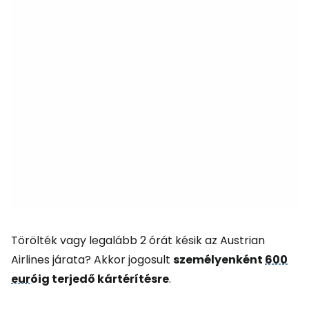
Törölték vagy legalább 2 órát késik az Austrian
Airlines járata? Akkor jogosult
személyenként
600
eur
óig terjedő kártérítésre
.