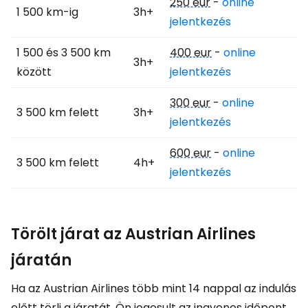
250 eur
-
online
1 500 km-ig
3h+
jelentkezés
1 500 és 3 500 km
400 eur
-
online
3h+
között
jelentkezés
300 eur
-
online
3 500 km felett
3h+
jelentkezés
600 eur
-
online
3 500 km felett
4h+
jelentkezés
Törölt járat az Austrian Airlines
járatán
Ha az Austrian Airlines több mint 14 nappal az indulás
előtt törli a járatát, Ön jogosult az ingyenes időpont