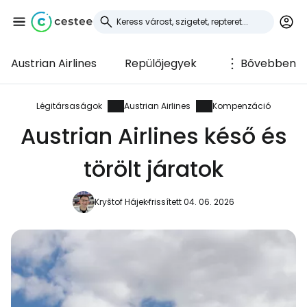
Austrian Airlines
Repülőjegyek
Bővebben
Bejelentkezés a
Cestee-be
Légitársaságok
Austrian Airlines
Kompenzáció
Austrian Airlines késő és
... az utazási közösség világszerte
törölt járatok
Folytatás a Google-lal
Kryštof Hájek
frissített 04. 06. 2026
Folytatás a Facebookkal
Folytassa e-mailben