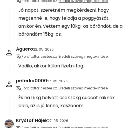
Fordította: cestee.cz
Eredeti szöveg megtekintése
Jó napot, szeretném megkérdezni, hogy
megtenné-e, hogy feladja a poggyászát,
amikor én. Vettem egy 10kg-os bőröndöt, de a
bőröndöm 15kg-os.
Aguero
22. 05. 2026
Fordította: cestee.cz
Eredeti szöveg megtekintése
Vadilo, akkor külön fizetni fog.
peterko0000
27. 05. 2026
Fordította: cestee.cz
Eredeti szöveg megtekintése
És ha 15kg helyett csak 10kg cuccot raknék
bele, az is jó lenne, köszönöm.
Kryštof Hájek
27. 05. 2026
Fordította: cestee.cz
Eredeti szöveg megtekintése