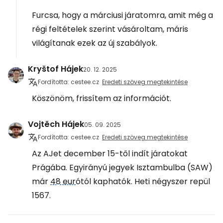
Furcsa, hogy a márciusi járatomra, amit még a
régi feltételek szerint vásároltam, máris
világítanak ezek az új szabályok.
Kryštof Hájek
20. 12. 2025
Fordította: cestee.cz
Eredeti szöveg megtekintése
Köszönöm, frissítem az információt.
Vojtěch Hájek
05. 09. 2025
Fordította: cestee.cz
Eredeti szöveg megtekintése
Az AJet december 15-től indít járatokat
Prágába. Egyirányú jegyek Isztambulba (SAW)
már
48 eur
ótól kaphatók. Heti négyszer repül
1567.