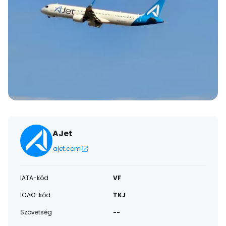
AJet
ajet.com
IATA-kód
VF
ICAO-kód
TKJ
Szövetség
--