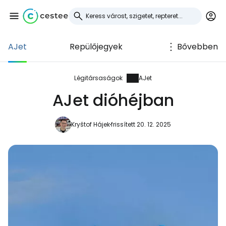
AJet
Repülőjegyek
Bővebben
Bejelentkezés a
Cestee-be
Légitársaságok
AJet
AJet dióhéjban
... az utazási közösség világszerte
Kryštof Hájek
frissített 20. 12. 2025
Folytatás a Google-lal
Folytatás a Facebookkal
Folytassa e-mailben