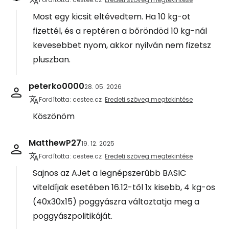
Most egy kicsit eltévedtem. Ha 10 kg-ot
fizettél, és a reptéren a bőröndöd 10 kg-nál
kevesebbet nyom, akkor nyilván nem fizetsz
pluszban.
peterko0000
28. 05. 2026
Fordította: cestee.cz
Eredeti szöveg megtekintése
Köszönöm
MatthewP27
19. 12. 2025
Fordította: cestee.cz
Eredeti szöveg megtekintése
Sajnos az AJet a legnépszerűbb BASIC
viteldíjak esetében 16.12-től 1x kisebb, 4 kg-os
(40x30x15) poggyászra változtatja meg a
poggyászpolitikáját.