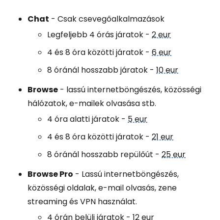
Chat
- Csak csevegőalkalmazások
Legfeljebb 4 órás járatok -
2 eur
4 és 8 óra közötti járatok -
6 eur
8 óránál hosszabb járatok -
10 eur
Browse
- lassú internetböngészés, közösségi
hálózatok, e-mailek olvasása stb.
4 óra alatti járatok -
5 eur
4 és 8 óra közötti járatok -
21 eur
8 óránál hosszabb repülőút -
25 eur
Browse Pro
- Lassú internetböngészés,
közösségi oldalak, e-mail olvasás, zene
streaming és VPN használat.
4 órán belüli járatok -
12 eur