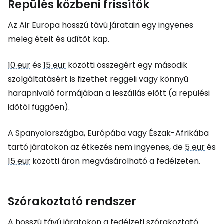
Repülés közbeni frissítők
Az Air Europa hosszú távú járatain egy ingyenes
meleg ételt és üdítőt kap.
10 eur
és
15 eur
közötti összegért egy második
szolgáltatásért is fizethet reggeli vagy könnyű
harapnivaló formájában a leszállás előtt (a repülési
időtől függően).
A Spanyolországba, Európába vagy Észak-Afrikába
tartó járatokon az étkezés nem ingyenes, de
5 eur
és
15 eur
közötti áron megvásárolható a fedélzeten.
Szórakoztató rendszer
A hosszú távú járatokon a fedélzeti szórakoztató