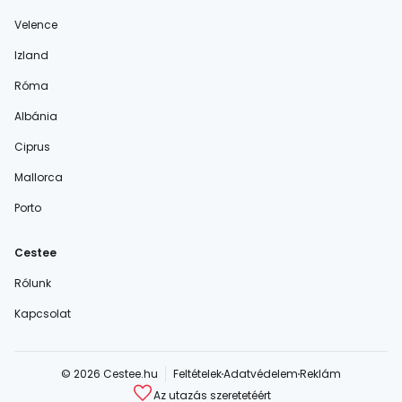
Velence
Izland
Róma
Albánia
Ciprus
Mallorca
Porto
Cestee
Rólunk
Kapcsolat
© 2026 Cestee.hu
Feltételek
Adatvédelem
Reklám
Az utazás szeretetéért