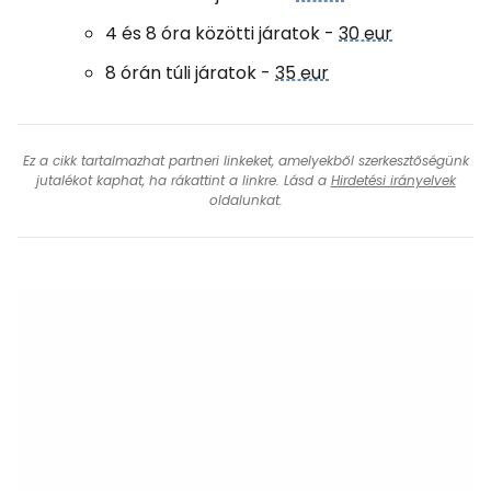
4 és 8 óra közötti járatok -
30 eur
8 órán túli járatok -
35 eur
Ez a cikk tartalmazhat partneri linkeket, amelyekből szerkesztőségünk
jutalékot kaphat, ha rákattint a linkre. Lásd a
Hirdetési irányelvek
oldalunkat.