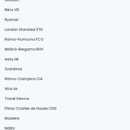
Bécs VIE
Ryanair
London Stansted STN
Róma-Fiumicino FCO
Milánó-Bergamo BGY
easyJet
Szardínia
Róma-Ciampino CIA
Wizz Air
Travel Service
Párizs Charles de Gaulle CDG
Madeira
Málta