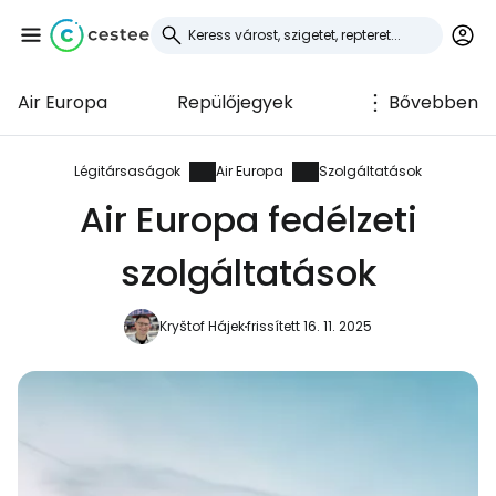
Air Europa
Repülőjegyek
Bővebben
Bejelentkezés a
Cestee-be
Légitársaságok
Air Europa
Szolgáltatások
Air Europa fedélzeti
... az utazási közösség világszerte
szolgáltatások
Folytatás a Google-lal
Kryštof Hájek
frissített 16. 11. 2025
Folytatás a Facebookkal
Folytassa e-mailben