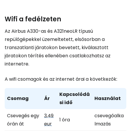
Wifi a fedélzeten
Az Airbus A330-as és A321neoLR típusú
repülőgépekkel üzemeltetett, elsősorban a
transzatlanti járatokon bevetett, kiválasztott
járatokon térítés ellenében csatlakozhatsz az
internetre.
A wifi csomagok és az internet árai a következők:
Kapcsolódá
Csomag
Ár
Használat
si idő
Csevegés egy
3,49
csevegőalka
1 óra
órán át
eur
lmazás