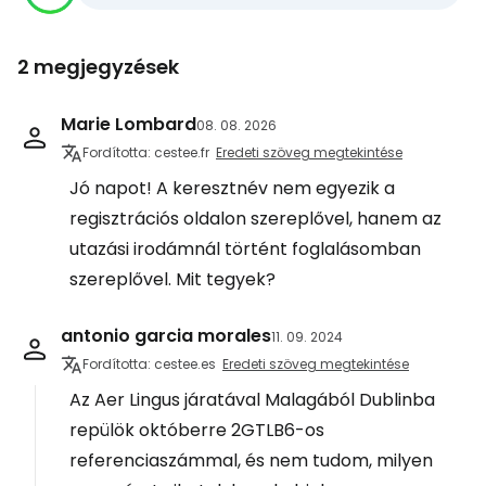
2 megjegyzések
Marie Lombard
08. 08. 2026
Fordította: cestee.fr
Eredeti szöveg megtekintése
Jó napot! A keresztnév nem egyezik a
regisztrációs oldalon szereplővel, hanem az
utazási irodámnál történt foglalásomban
szereplővel. Mit tegyek?
antonio garcia morales
11. 09. 2024
Fordította: cestee.es
Eredeti szöveg megtekintése
Az Aer Lingus járatával Malagából Dublinba
repülök októberre 2GTLB6-os
referenciaszámmal, és nem tudom, milyen