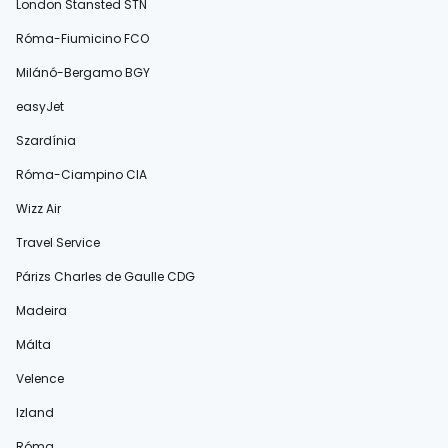
London Stansted STN
Róma-Fiumicino FCO
Milánó-Bergamo BGY
easyJet
Szardínia
Róma-Ciampino CIA
Wizz Air
Travel Service
Párizs Charles de Gaulle CDG
Madeira
Málta
Velence
Izland
Róma