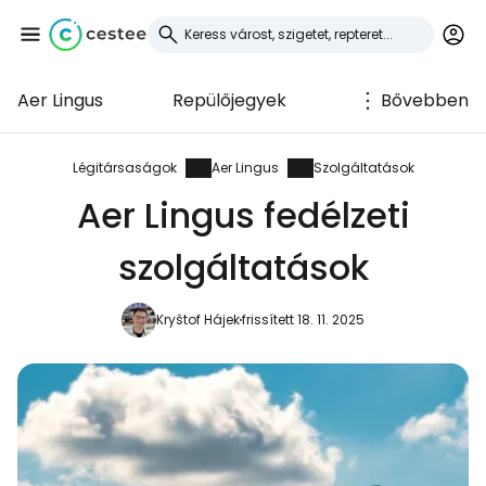
Aer Lingus
Repülőjegyek
Bővebben
Bejelentkezés a
Cestee-be
Légitársaságok
Aer Lingus
Szolgáltatások
Aer Lingus fedélzeti
... az utazási közösség világszerte
szolgáltatások
Folytatás a Google-lal
Kryštof Hájek
frissített 18. 11. 2025
Folytatás a Facebookkal
Folytassa e-mailben