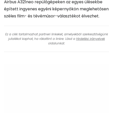
Airbus A321neo repülőgépeken az egyes ülésekbe
épített ingyenes egyéni képernyőkön meglehetősen
széles film- és tévéműsor-választékot élvezhet.
Ez a cikk tartalmazhat partneri linkeket, amelyekből szerkesztőségünk
jutalékot kaphat, ha rákattint a linkre. Lásd a
Hirdetési irányelvek
oldalunkat.