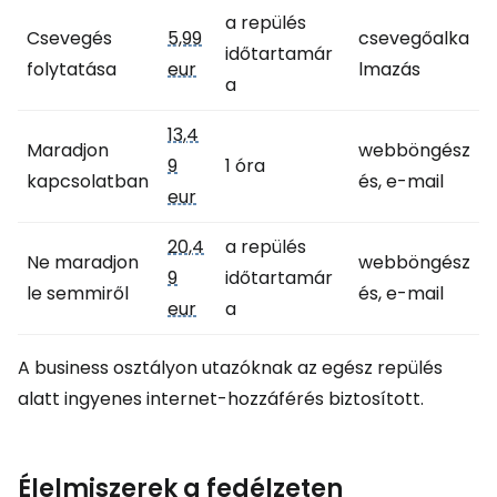
a repülés
Csevegés
5,99
csevegőalka
időtartamár
folytatása
eur
lmazás
a
13,4
Maradjon
webböngész
9
1 óra
kapcsolatban
és, e-mail
eur
20,4
a repülés
Ne maradjon
webböngész
9
időtartamár
le semmiről
és, e-mail
eur
a
A business osztályon utazóknak az egész repülés
alatt ingyenes internet-hozzáférés biztosított.
Élelmiszerek a fedélzeten