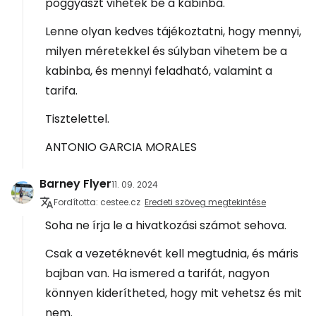
poggyászt vihetek be a kabinba.
Lenne olyan kedves tájékoztatni, hogy mennyi,
milyen méretekkel és súlyban vihetem be a
kabinba, és mennyi feladható, valamint a
tarifa.
Tisztelettel.
ANTONIO GARCIA MORALES
Barney Flyer
11. 09. 2024
Fordította: cestee.cz
Eredeti szöveg megtekintése
Soha ne írja le a hivatkozási számot sehova.
Csak a vezetéknevét kell megtudnia, és máris
bajban van. Ha ismered a tarifát, nagyon
könnyen kiderítheted, hogy mit vehetsz és mit
nem.