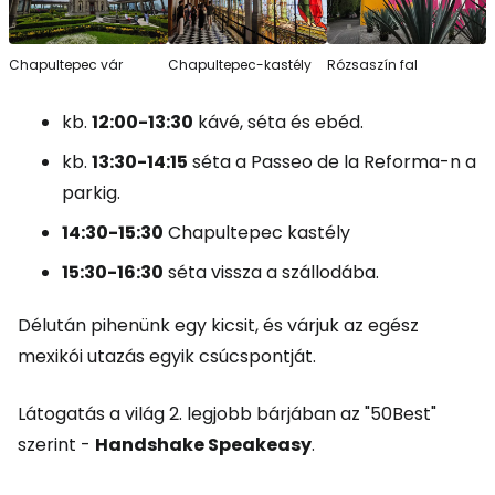
Chapultepec vár
Chapultepec-kastély
Rózsaszín fal
kb.
12:00-13:30
kávé, séta és ebéd.
kb.
13:30-14:15
séta a Passeo de la Reforma-n a
parkig.
14:30-15:30
Chapultepec kastély
15:30-16:30
séta vissza a szállodába.
Délután pihenünk egy kicsit, és várjuk az egész
mexikói utazás egyik csúcspontját.
Látogatás a világ 2. legjobb bárjában az "50Best"
szerint -
Handshake Speakeasy
.