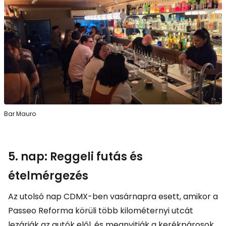
Bar Mauro
5. nap: Reggeli futás és
ételmérgezés
Az utolsó nap CDMX-ben vasárnapra esett, amikor a
Passeo Reforma körüli több kilométernyi utcát
lezárják az autók elől, és megnyitják a kerékpárosok