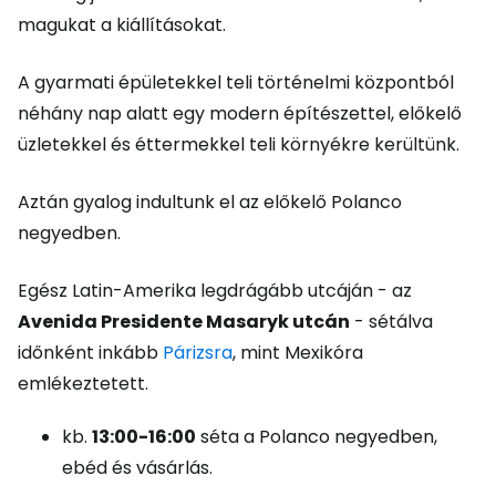
magukat a kiállításokat.
A gyarmati épületekkel teli történelmi központból
néhány nap alatt egy modern építészettel, előkelő
üzletekkel és éttermekkel teli környékre kerültünk.
Aztán gyalog indultunk el az előkelő Polanco
negyedben.
Egész Latin-Amerika legdrágább utcáján - az
Avenida Presidente Masaryk utcán
- sétálva
időnként inkább
Párizsra
, mint Mexikóra
emlékeztetett.
kb.
13:00-16:00
séta a Polanco negyedben,
ebéd és vásárlás.