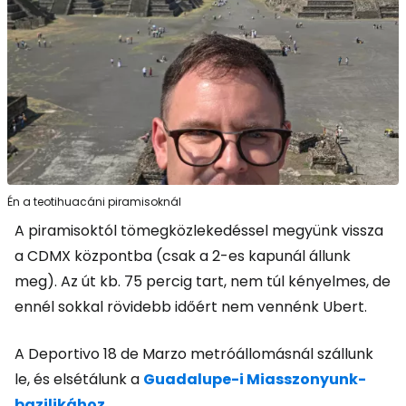
Én a teotihuacáni piramisoknál
A piramisoktól tömegközlekedéssel megyünk vissza
a CDMX központba (csak a 2-es kapunál állunk
meg). Az út kb. 75 percig tart, nem túl kényelmes, de
ennél sokkal rövidebb időért nem vennénk Ubert.
A Deportivo 18 de Marzo metróállomásnál szállunk
le, és elsétálunk a
Guadalupe-i Miasszonyunk-
bazilikához
.