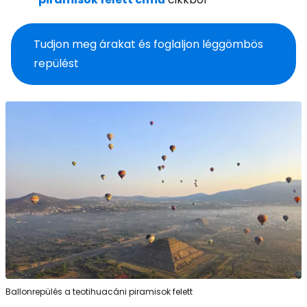
Tudjon meg árakat és foglaljon léggömbös
repülést
Ballonrepülés a teotihuacáni piramisok felett