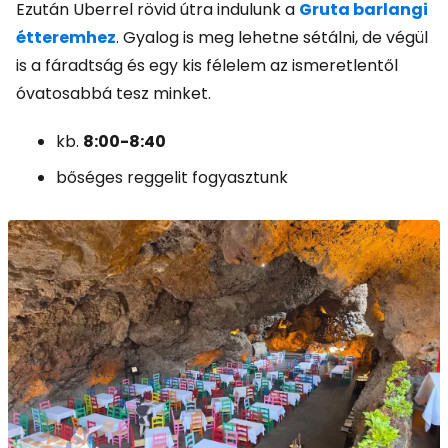
Ezután Uberrel rövid útra indulunk a
Gruta barlangi
étteremhez
. Gyalog is meg lehetne sétálni, de végül
is a fáradtság és egy kis félelem az ismeretlentől
óvatosabbá tesz minket.
kb.
8:00-8:40
bőséges reggelit fogyasztunk