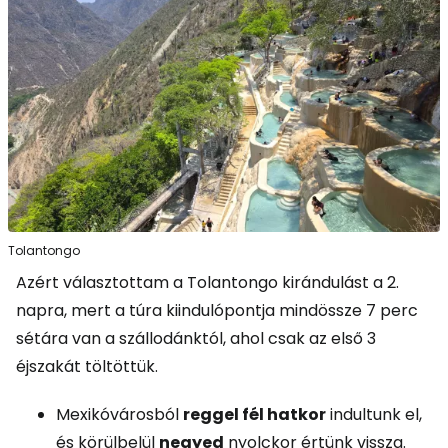
Tolantongo
Azért választottam a Tolantongo kirándulást a 2.
napra, mert a túra kiindulópontja mindössze 7 perc
sétára van a szállodánktól, ahol csak az első 3
éjszakát töltöttük.
Mexikóvárosból
reggel fél hatkor
indultunk el,
és körülbelül
negyed
nyolckor értünk vissza.