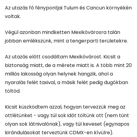
Az utazás fő fénypontjai Tulum és Cancun környékén
voltak.
Végül azonban mindketten Mexikóvárosra talán
jobban emlékszünk, mint a tengerparti területekre.
Az utazás előtt csodáltam Mexikóvárost. Kicsit a
biztonság miatt, de a mérete miatt is. A több mint 20
milliós lakosság olyan helynek hangzik, ahol a
nyaralás felét taxival, a másik felét pedig dugókban
töltöd.
Kicsit küszködtem azzal, hogyan tervezzük meg az
ottlétünket - vagy túl sok időt töltünk ott (nem tűnt
olyan sok látnivalónak), vagy túl keveset (egynapos
kirándulásokat terveztünk CDMX-en kívülre).