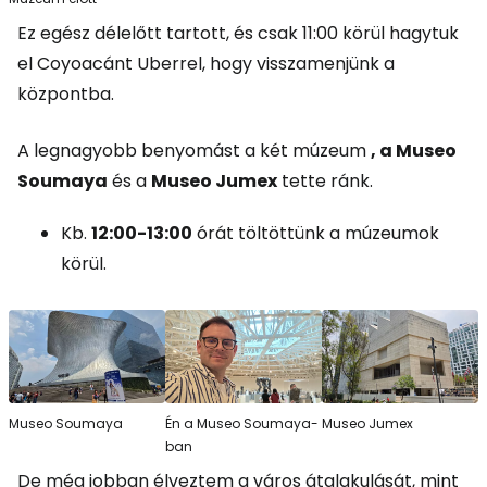
Ez egész délelőtt tartott, és csak 11:00 körül hagytuk
el Coyoacánt Uberrel, hogy visszamenjünk a
központba.
A legnagyobb benyomást a két múzeum
, a Museo
Soumaya
és a
Museo Jumex
tette ránk.
Kb.
12:00-13:00
órát töltöttünk a múzeumok
körül.
Museo Soumaya
Én a Museo Soumaya-
Museo Jumex
ban
De még jobban élveztem a város átalakulását, mint