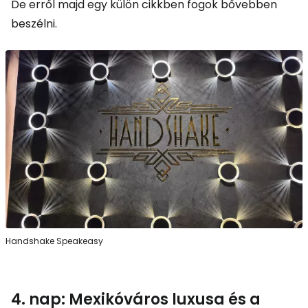
De erről majd egy külön cikkben fogok bővebben
beszélni.
Handshake Speakeasy
4. nap: Mexikóváros luxusa és a