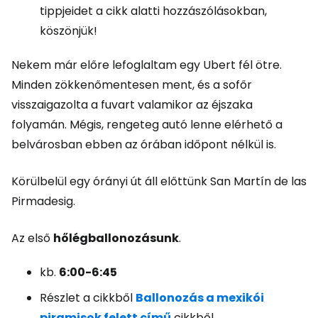
tippjeidet a cikk alatti hozzászólásokban,
köszönjük!
Nekem már előre lefoglaltam egy Ubert fél ötre.
Minden zökkenőmentesen ment, és a sofőr
visszaigazolta a fuvart valamikor az éjszaka
folyamán. Mégis, rengeteg autó lenne elérhető a
belvárosban ebben az órában időpont nélkül is.
Körülbelül egy órányi út áll előttünk San Martín de las
Pirmadesig.
Az első
hőlégballonozásunk
.
kb.
6:00-6:45
Részlet a cikkből
Ballonozás a mexikói
piramisok felett című
cikkből