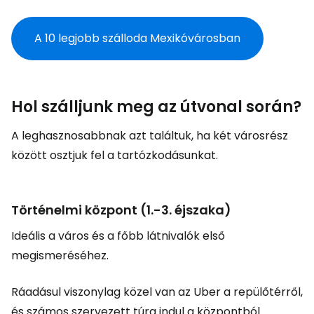
A 10 legjobb szálloda Mexikóvárosban
Hol szálljunk meg az útvonal során?
A leghasznosabbnak azt találtuk, ha két városrész
között osztjuk fel a tartózkodásunkat.
Történelmi központ (1.-3. éjszaka)
Ideális a város és a főbb látnivalók első
megismeréséhez.
Ráadásul viszonylag közel van az Uber a repülőtérről,
és számos szervezett túra indul a központból.