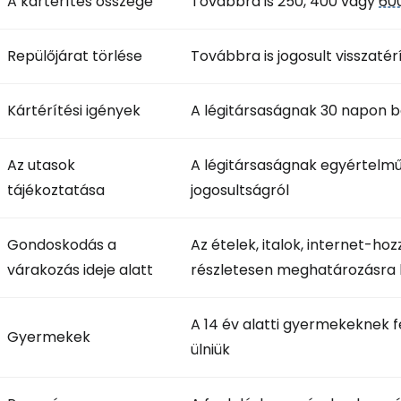
A kártérítés összege
Továbbra is 250, 400 vagy
60
Repülőjárat törlése
Továbbra is jogosult visszatér
Kártérítési igények
A légitársaságnak 30 napon bel
Az utasok
A légitársaságnak egyértelmű 
tájékoztatása
jogosultságról
Gondoskodás a
Az ételek, italok, internet-hoz
várakozás ideje alatt
részletesen meghatározásra 
A 14 év alatti gyermekeknek fe
Gyermekek
ülniük