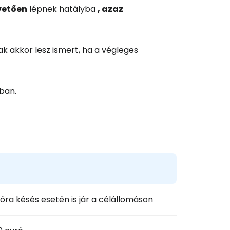
vetően
lépnek hatályba
, azaz
és a Cestee-be
k akkor lesz ismert, ha a végleges
yban.
ytatás a Google-lal
tatás a Facebookkal
ytassa e-mailben
óra késés esetén is jár a célállomáson