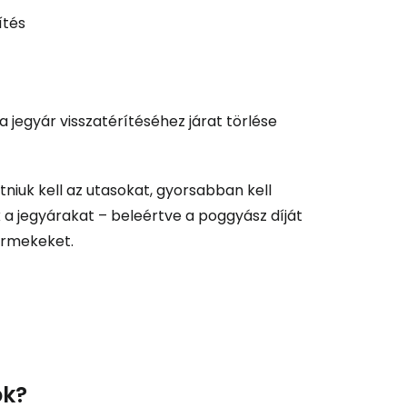
ítés
a jegyár visszatérítéséhez járat törlése
iuk kell az utasokat, gyorsabban kell
 a jegyárakat – beleértve a poggyász díját
yermekeket.
ok?