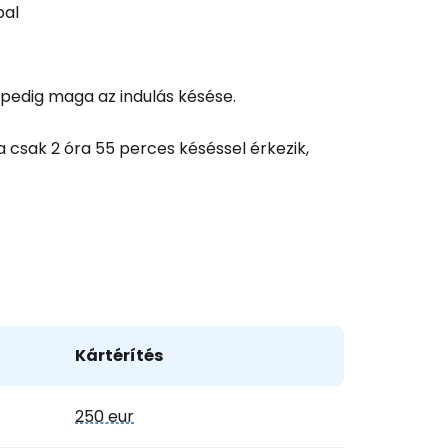
pal
pedig maga az indulás késése.
a csak 2 óra 55 perces késéssel érkezik,
Kártérítés
250 eur