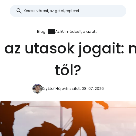
Blog
Az EU módosítja az utasok jogait: mi változik 2027-től?
az utasok jogait: 
től?
Kryštof Hájek
frissített 08. 07. 2026