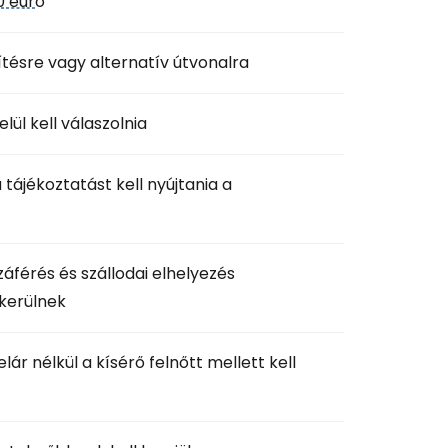
0 eur
ó
ítésre vagy alternatív útvonalra
ül kell válaszolnia
tájékoztatást kell nyújtania a
záférés és szállodai elhelyezés
kerülnek
lár nélkül a kísérő felnőtt mellett kell