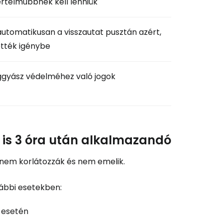
értelműbbnek kell lenniük
automatikusan a visszautat pusztán azért,
ették igénybe
ggyász védelméhez való jogok
a is 3 óra után alkalmazandó
 nem korlátozzák és nem emelik.
lábbi esetekben:
 esetén