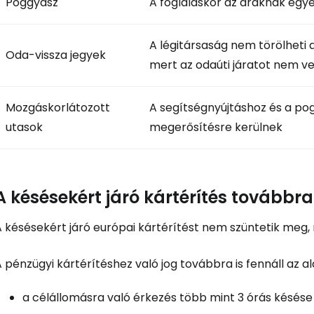
Poggyász
A foglaláskor az áraknak egy
A légitársaság nem törölheti 
Oda-vissza jegyek
mert az odaúti járatot nem v
Mozgáskorlátozott
A segítségnyújtáshoz és a po
utasok
megerősítésre kerülnek
A késésekért járó kártérítés továbbr
A késésekért járó európai kártérítést nem szüntetik meg,
 pénzügyi kártérítéshez való jog továbbra is fennáll az a
a célállomásra való érkezés több mint 3 órás késése