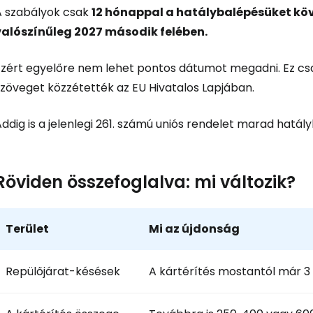
A szabályok csak
12 hónappal a hatálybalépésüket kö
valószínűleg 2027 második felében.
Bejelentkez
Ezért egyelőre nem lehet pontos dátumot megadni. Ez csa
szöveget közzétették az EU Hivatalos Lapjában.
... az utazási közösség világszerte
ddig is a jelenlegi 261. számú uniós rendelet marad hatál
Fol
Röviden összefoglalva: mi változik?
Foly
Terület
Mi az újdonság
Fol
Repülőjárat-késések
A kártérítés mostantól már 3 