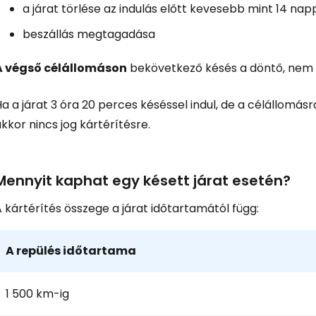
a járat törlése az indulás előtt kevesebb mint 14 nap
beszállás megtagadása
A végső célállomáson
bekövetkező késés a döntő, nem 
a a járat 3 óra 20 perces késéssel indul, de a célállomásr
kkor nincs jog kártérítésre.
Mennyit kaphat egy késett járat esetén?
 kártérítés összege a járat időtartamától függ:
A repülés időtartama
1 500 km-ig