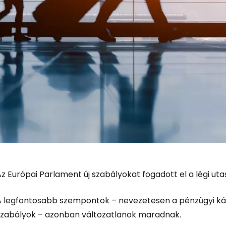
z Európai Parlament új szabályokat fogadott el a légi ut
A legfontosabb szempontok – nevezetesen a pénzügyi kár
szabályok – azonban változatlanok maradnak.