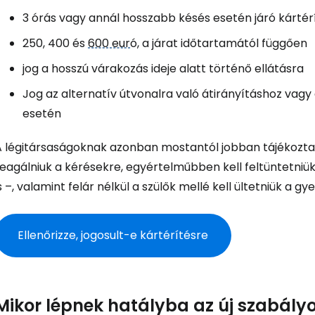
3 órás vagy annál hosszabb késés esetén járó kártér
250, 400 és
600 eur
ó, a járat időtartamától függően
jog a hosszú várakozás ideje alatt történő ellátásra
Jog az alternatív útvonalra való átirányításhoz vagy 
esetén
A légitársaságoknak azonban mostantól jobban tájékoztatn
eagálniuk a kérésekre, egyértelműbben kell feltüntetniük
s –, valamint felár nélkül a szülők mellé kell ültetniük a g
Ellenőrizze, jogosult-e kártérítésre
Mikor lépnek hatályba az új szabály