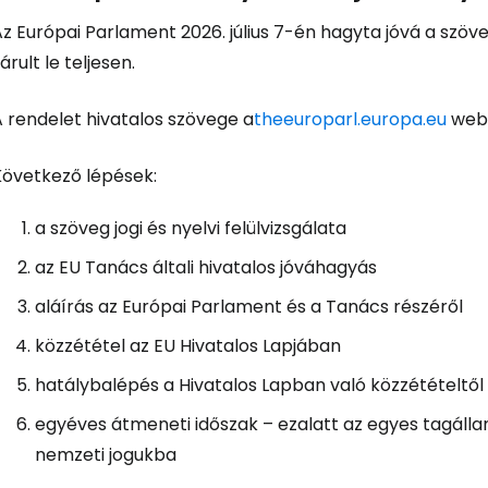
Az Európai Parlament 2026. július 7-én hagyta jóvá a szö
árult le teljesen.
A rendelet hivatalos szövege a
theeuroparl.europa.eu
webo
Következő lépések:
a szöveg jogi és nyelvi felülvizsgálata
az EU Tanács általi hivatalos jóváhagyás
aláírás az Európai Parlament és a Tanács részéről
közzététel az EU Hivatalos Lapjában
hatálybalépés a Hivatalos Lapban való közzétételtől 
egyéves átmeneti időszak – ezalatt az egyes tagállam
nemzeti jogukba