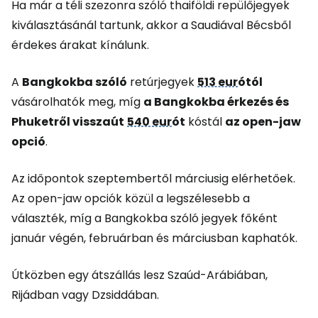
Ha már a téli szezonra szóló thaiföldi repülőjegyek
kiválasztásánál tartunk, akkor a Saudiával Bécsből
érdekes árakat kínálunk.
A
Bangkokba szóló
retúrjegyek
513 eur
ótól
vásárolhatók meg, míg
a Bangkokba érkezés és
Phuketről visszaút
540 eur
ót
kóstál
az open-jaw
opció
.
Az időpontok szeptembertől márciusig elérhetőek.
Az open-jaw opciók közül a legszélesebb a
választék, míg a Bangkokba szóló jegyek főként
január végén, februárban és márciusban kaphatók.
Útközben egy átszállás lesz Szaúd-Arábiában,
Rijádban vagy Dzsiddában.