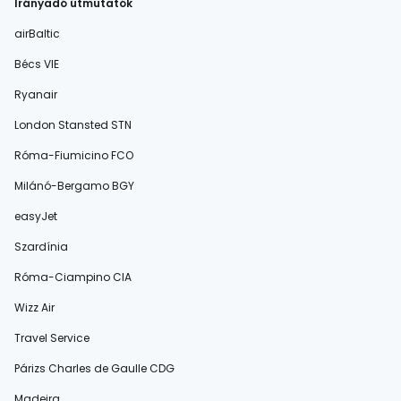
Irányadó útmutatók
airBaltic
Bécs VIE
Ryanair
London Stansted STN
Róma-Fiumicino FCO
Milánó-Bergamo BGY
easyJet
Szardínia
Róma-Ciampino CIA
Wizz Air
Travel Service
Párizs Charles de Gaulle CDG
Madeira