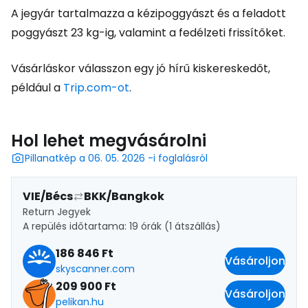
A jegyár tartalmazza a kézipoggyászt és a feladott
poggyászt 23 kg-ig, valamint a fedélzeti frissítőket.
Vásárláskor válasszon egy jó hírű kiskereskedőt,
például a
Trip.com-ot
.
Hol lehet megvásárolni
Pillanatkép a 06. 05. 2026 -i foglalásról
VIE/Bécs
BKK/Bangkok
Return Jegyek
A repülés időtartama: 19 órák (1 átszállás)
186 846 Ft
Vásároljon
skyscanner.com
209 900 Ft
Vásároljon
pelikan.hu