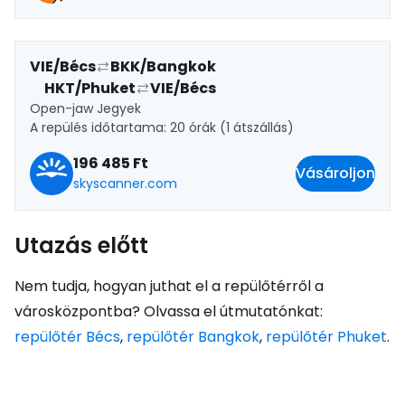
VIE/Bécs
BKK/Bangkok
HKT/Phuket
VIE/Bécs
Open-jaw Jegyek
A repülés időtartama: 20 órák (1 átszállás)
196 485 Ft
Vásároljon
skyscanner.com
Utazás előtt
Nem tudja, hogyan juthat el a repülőtérről a
városközpontba? Olvassa el útmutatónkat:
repülőtér Bécs
,
repülőtér Bangkok
,
repülőtér Phuket
.