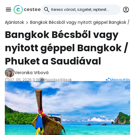
Ajánlatok
Bangkok Bécsből vagy nyitott géppel Bangkok / P
Bejelentkezés a
Bangkok Bécsből vagy
nyitott géppel Bangkok /
Cestee-be
Phuket a Saudiával
... az utazási közösség világszerte
Veronika Vrbová
07. 05. 2026 11:19
Hozzászólások
Megosztás
Folytatás a Google-lal
Folytatás a Facebookkal
Folytassa e-mailben