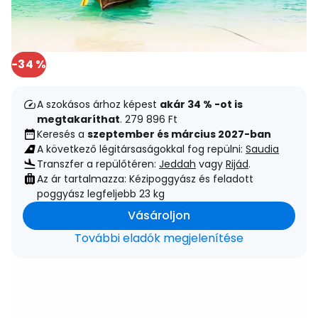
-34 %
A szokásos árhoz képest
akár 34 % -ot is
megtakaríthat
. 279 896 Ft
Keresés a
szeptember és március 2027-ban
A következő légitársaságokkal fog repülni:
Saudia
Transzfer a repülőtéren:
Jeddah
vagy
Rijád
.
Az ár tartalmazza: Kézipoggyász és feladott
poggyász legfeljebb 23 kg
Vásároljon
További eladók megjelenítése