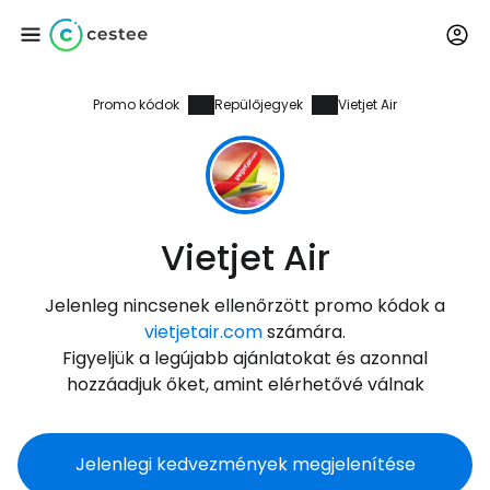
Promo kódok
Repülőjegyek
Vietjet Air
Bejelentkezés a
Cestee-be
... az utazási közösség világszerte
Vietjet Air
Folytatás a Google-lal
Jelenleg nincsenek ellenőrzött promo kódok a
vietjetair.com
számára.
Figyeljük a legújabb ajánlatokat és azonnal
Folytatás a Facebookkal
hozzáadjuk őket, amint elérhetővé válnak
Jelenlegi kedvezmények megjelenítése
Folytassa e-mailben