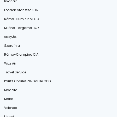
Ryanair
London Stansted STN
Róma-Fiumicino FCO
Milánó-Bergamo BGY
easyJet
Szardínia
Róma-Ciampino CIA
Wizz Air
Travel Service
Párizs Charles de Gaulle CDG
Madeira
Málta
Velence
Izland