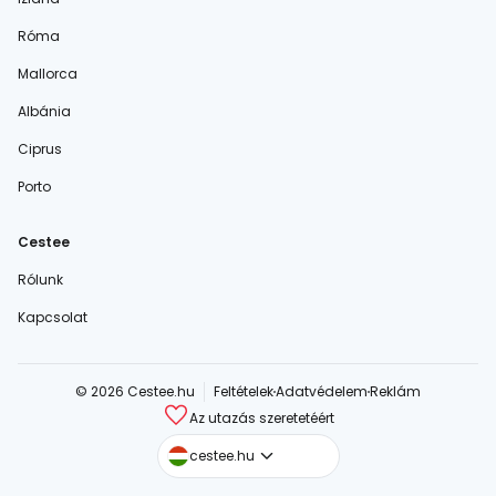
Róma
Mallorca
Albánia
Ciprus
Porto
Cestee
Rólunk
Kapcsolat
© 2026 Cestee.hu
Feltételek
Adatvédelem
Reklám
Az utazás szeretetéért
cestee.com
cestee.hu
cestee.sk