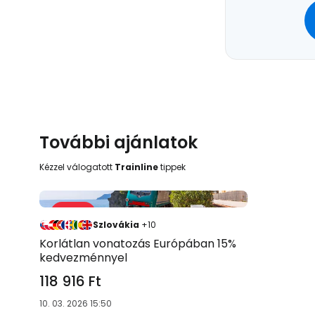
További ajánlatok
Kézzel válogatott
Trainline
tippek
Akció 15 %
-15 %
Szlovákia
+10
Korlátlan vonatozás Európában 15%
kedvezménnyel
118 916 Ft
10. 03. 2026 15:50