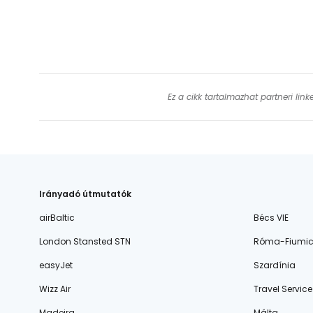
Ez a cikk tartalmazhat partneri lin
Irányadó útmutatók
airBaltic
Bécs VIE
London Stansted STN
Róma-Fiumic
easyJet
Szardínia
Wizz Air
Travel Service
Madeira
Málta