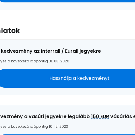
... az utazási közösség világszerte
Fol
nlatok
Foly
 kedvezmény az Interrail / Eurail jegyekre
yes a következő időpontig 31. 03. 2026
Fol
Használja a kedvezményt
vezmény a vasúti jegyekre legalább
150 EUR
vásárlás 
yes a következő időpontig 10. 12. 2023