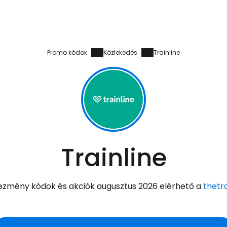
Promo kódok
Közlekedés
Trainline
Trainline
zmény kódok és akciók augusztus 2026 elérhető a
thetr