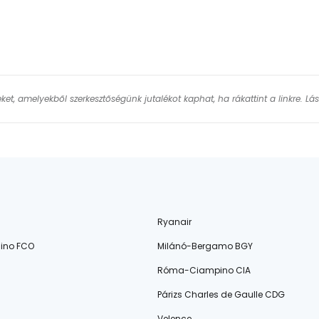
keket, amelyekből szerkesztőségünk jutalékot kaphat, ha rákattint a linkre. L
Ryanair
ino FCO
Milánó-Bergamo BGY
Róma-Ciampino CIA
Párizs Charles de Gaulle CDG
Velence