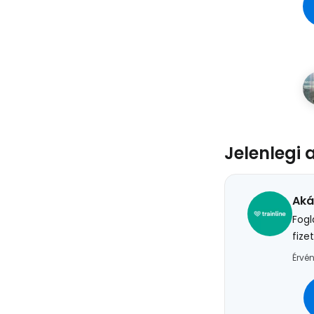
Jelenlegi 
Aká
Fogl
fize
Érvén