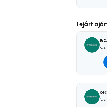
Lejárt ajá
15%
Érvén
Ked
Érvén