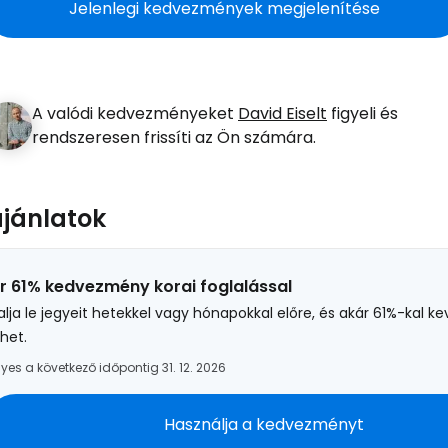
Jelenlegi kedvezmények megjelenítése
A valódi kedvezményeket
David Eiselt
figyeli és
rendszeresen frissíti az Ön számára.
ajánlatok
r 61% kedvezmény korai foglalással
alja le jegyeit hetekkel vagy hónapokkal előre, és akár 61%-kal k
thet.
yes a következő időpontig 31. 12. 2026
Bejelentkez
Használja a kedvezményt