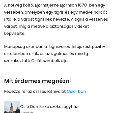
A norvég költő, Bjørnstjerne Bjørnson 1870-ben egy
versében, amelyben egy tigris és egy medve harcát
írta le, a várost tigrisnek nevezte. A tigris a veszélyes
várost, míg a medve a biztonságos vidéket
képviselte.
Manapság azonban a "tigrisváros" kifejezést pozitív
értelemben értik, és az izgalmas és mindig
szórakoztató Oslót szimbolizálja.
Mit érdemes megnézni
Fedezze fel az összes látnivalót
Oslo-ban
.
Oslo Domkirke székesegyház
+ 240 m