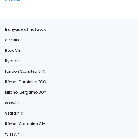
Irányadó útmutatók
airBaltic
Bécs VIE
Ryanair
London Stansted STN
Róma-Fiumicino FCO
Milánó-Bergamo BGY
easyJet
Szardínia
Róma-Ciampino CIA
Wizz Air