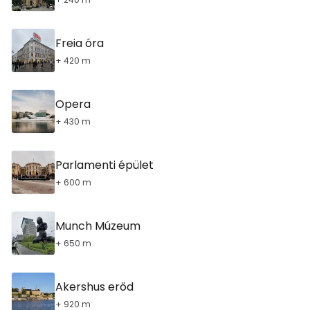
Freia óra
+ 420 m
Opera
+ 430 m
Parlamenti épület
+ 600 m
Munch Múzeum
+ 650 m
Akershus erőd
+ 920 m