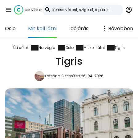
Oslo
Mit kell látni
Időjárás
Bővebben
Bejelentkezés a
Cestee-be
Úti célok
Norvégia
Oslo
Mit kell látni
Tigris
Tigris
... az utazási közösség világszerte
Kateřina S.
frissített 26. 04. 2026
Folytatás a Google-lal
Folytatás a Facebookkal
Folytassa e-mailben