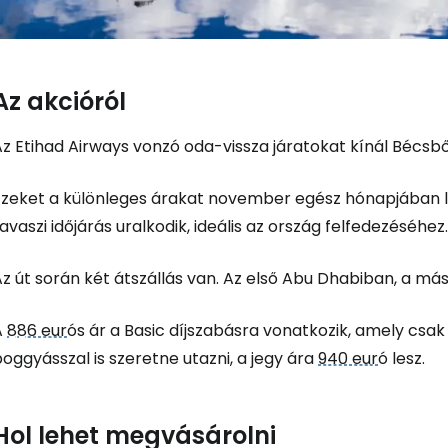
Az akcióról
Bejelentkez
Az Etihad Airways vonzó oda-vissza járatokat kínál Bécsb
... az utazási közösség világszerte
Ezeket a különleges árakat november egész hónapjában le
avaszi időjárás uralkodik, ideális az ország felfedezéséhez.
Fol
z út során két átszállás van. Az első Abu Dhabiban, a má
A
886 eur
ós ár a Basic díjszabásra vonatkozik, amely csak
Foly
oggyásszal is szeretne utazni, a jegy ára
940 eur
ó lesz.
Fol
Hol lehet megvásárolni