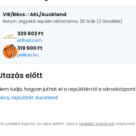
VIE/Bécs
AKL/Auckland
Return Jegyek
A repülés időtartama: 30 órák (2 átszállás)
320 602 Ft
etihad.com
319 900 Ft
pelikan.hu
Utazás előtt
Nem tudja, hogyan juthat el a repülőtérről a városközpon
Bécs
,
repülőtér Auckland
.
ünk jutalékot kaphat, ha rájuk kattint. Lásd a
Hirdetési szabályzat
oldalunkat.