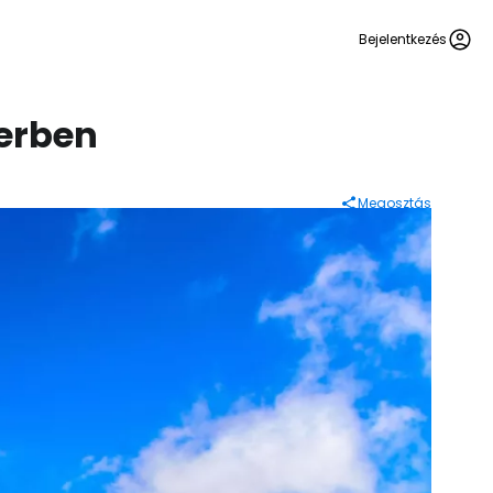
Bejelentkezés
erben
Megosztás