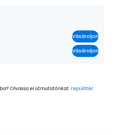
Vásároljon
Vásároljon
tba? Olvassa el útmutatónkat:
repülőtér