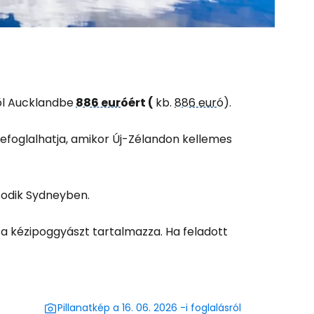
és a Cestee-be
ől Aucklandbe
886 eur
óért (
kb.
886 eur
ó).
foglalhatja, amikor Új-Zélandon kellemes
ytatás a Google-lal
sodik Sydneyben.
 a kézipoggyászt tartalmazza. Ha feladott
tatás a Facebookkal
ytassa e-mailben
Pillanatkép a 16. 06. 2026 -i foglalásról