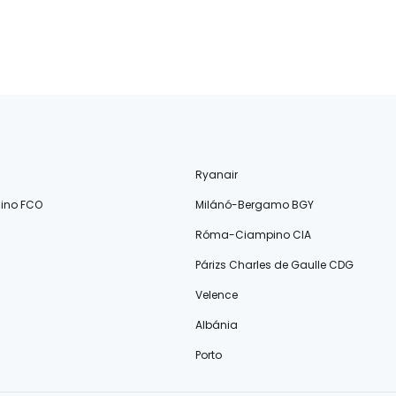
Ryanair
ino FCO
Milánó-Bergamo BGY
Róma-Ciampino CIA
Párizs Charles de Gaulle CDG
Velence
Albánia
Porto