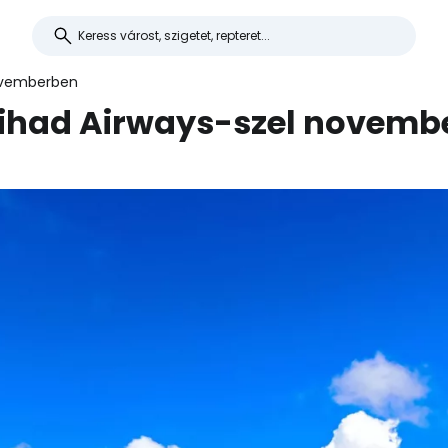
novemberben
Etihad Airways-szel novemb