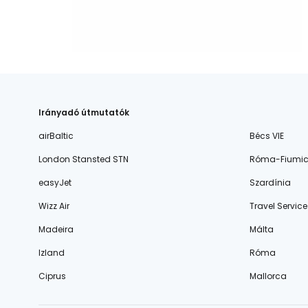
Irányadó útmutatók
airBaltic
Bécs VIE
London Stansted STN
Róma-Fiumic
easyJet
Szardínia
Wizz Air
Travel Service
Madeira
Málta
Izland
Róma
Ciprus
Mallorca