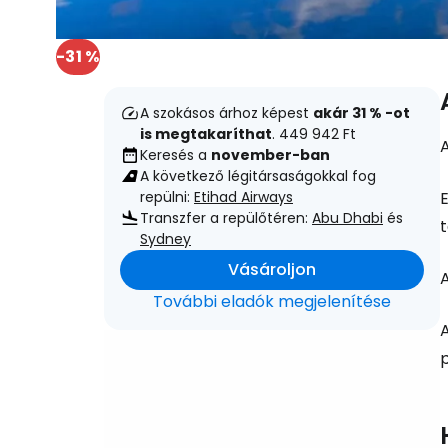
-31 %
A szokásos árhoz képest
akár 31 % -ot
is megtakaríthat
. 449 942 Ft
Keresés a
november-ban
A következő légitársaságokkal fog
repülni:
Etihad Airways
Transzfer a repülőtéren:
Abu Dhabi
és
t
Sydney
Vásároljon
A
További eladók megjelenítése
p